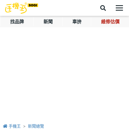
找品牌
新聞
車拚
維修估價
手機王
新聞總覽