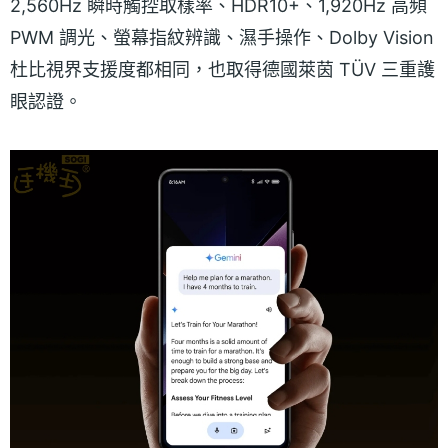
2,560Hz 瞬時觸控取樣率、HDR10+、1,920Hz 高頻
PWM 調光、螢幕指紋辨識、濕手操作、Dolby Vision
杜比視界支援度都相同，也取得德國萊茵 TÜV 三重護
眼認證。