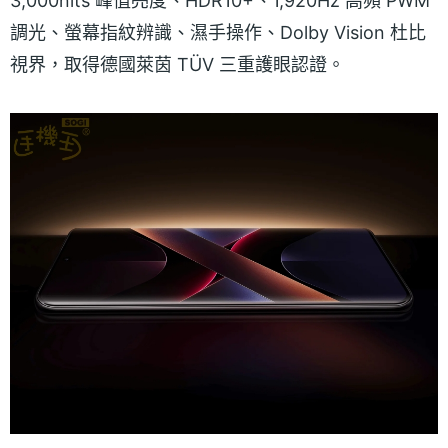
3,000nits 峰值亮度、HDR10+、1,920Hz 高頻 PWM
調光、螢幕指紋辨識、濕手操作、Dolby Vision 杜比
視界，取得德國萊茵 TÜV 三重護眼認證。