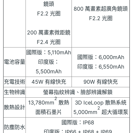
鏡頭
800 萬畫素超廣角鏡頭
F2.2 光圈
F2.2 光圈
200 萬畫素微距鏡
F2.4 光圈
國際版：5,110mAh
國際版：6,000mAh
電池容量
印度版：
印度版：6,550mAh
5,500mAh
充電技術
45W 有線快充
90W 有線快充
生物辨識
螢幕指紋辨識、臉部辨識解鎖
2
13,780mm
散熱
3D IceLoop 散熱系統
散熱設計
2
面積石墨片
5,000mm
超大循環泵
國際版：IP68
防塵防水
印度版：IP66 + IP68 + IP69