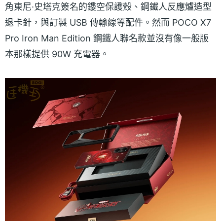
角東尼·史塔克簽名的鏤空保護殼、鋼鐵人反應爐造型
退卡針，與訂製 USB 傳輸線等配件。然而 POCO X7
Pro Iron Man Edition 鋼鐵人聯名款並沒有像一般版
本那樣提供 90W 充電器。