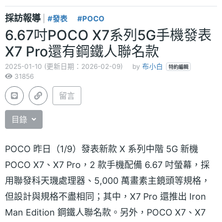
採訪報導
|
#發表
#POCO
6.67吋POCO X7系列5G手機發表
X7 Pro還有鋼鐵人聯名款
2025-01-10 (更新日期：2026-02-09)
by
布小白
特約編輯
31856
留言
目錄
POCO 昨日（1/9）發表新款 X 系列中階 5G 新機
POCO X7、X7 Pro，2 款手機配備 6.67 吋螢幕，採
用聯發科天璣處理器、5,000 萬畫素主鏡頭等規格，
但設計與規格不盡相同；其中，X7 Pro 還推出 Iron
Man Edition 鋼鐵人聯名款。另外，POCO X7、X7