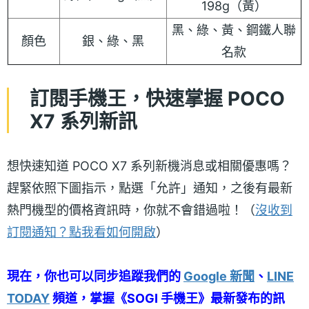
198g（黃）
黑、綠、黃、鋼鐵人聯
顏色
銀、綠、黑
名款
訂閱手機王，快速掌握 POCO
X7 系列新訊
想快速知道 POCO X7 系列新機消息或相關優惠嗎？
趕緊依照下圖指示，點選「允許」通知，之後有最新
熱門機型的價格資訊時，你就不會錯過啦！（
沒收到
訂閱通知？點我看如何開啟
）
現在，你也可以同步追蹤我們的
Google 新聞
、
LINE
TODAY
頻道，掌握《SOGI 手機王》最新發布的訊