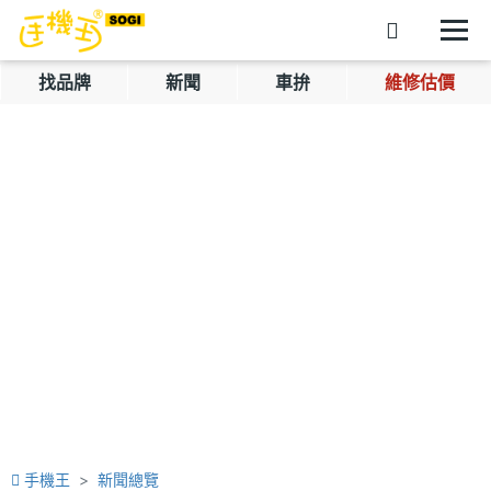
找品牌
新聞
車拚
維修估價
手機王
新聞總覽