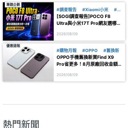
專題企劃
#調查報告
#Xiaomi小米
#小
[SOGI調查報告]POCO F8
米17T
#POCO
#F8
Ultra與小米17T Pro網友選哪
款？選購偏好分析一次看
2026/08/09
優惠速報
#購物月報
#OPPO
#舊換新
OPPO手機舊換新買Find X9
Pro省更多！8月原廠回收金額
一次看
2026/08/09
熱門新聞