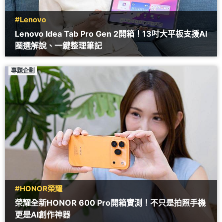
#Lenovo
Lenovo Idea Tab Pro Gen 2開箱！13吋大平板支援AI
圈選解說、一鍵整理筆記
專題企劃
#HONOR榮耀
榮耀全新HONOR 600 Pro開箱實測！不只是拍照手機
更是AI創作神器