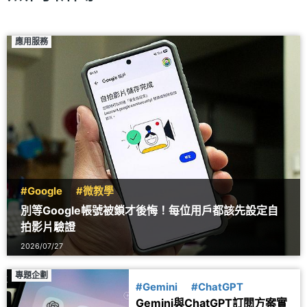
應用服務
#Google
#微教學
別等Google帳號被鎖才後悔！每位用戶都該先設定自
拍影片驗證
2026/07/27
專題企劃
#Gemini
#ChatGPT
Gemini與ChatGPT訂閱方案實