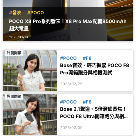
#發表
#POCO
POCO X8 Pro系列發表！X8 Pro Max配備8500mAh
超大電量
2026/03/18
評測開箱
#POCO
#F8
Bose音效、輕巧握感 POCO F8
Pro開箱跑分與相機測試
2026/02/25
評測開箱
#POCO
#F8
Bose 2.1聲道、5倍潛望長焦！
POCO F8 Ultra開箱跑分與相機
實測
2026/02/09