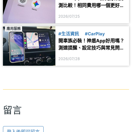
測比較！相同費用哪一個更好
用？
2026/07/25
應用服務
#生活資訊
#CarPlay
開車族必裝！神盾App好用嗎？
測速提醒、設定技巧與常見問題
一次看
2026/07/28
留言
登入後即可留言