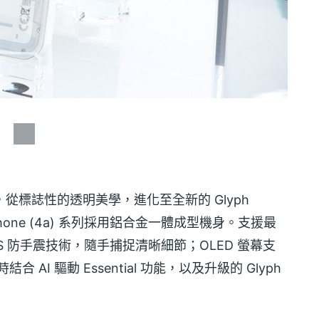
，從標誌性的透明美學，進化至全新的 Glyph
 Phone (4a) 系列採用鋁合金一體成型機身。支援最
 EIS 防手震技術，隨手捕捉清晰細節；OLED 螢幕支
結合 AI 驅動 Essential 功能，以及升級的 Glyph