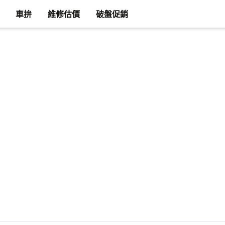
車拚
維修估價
破盤促銷