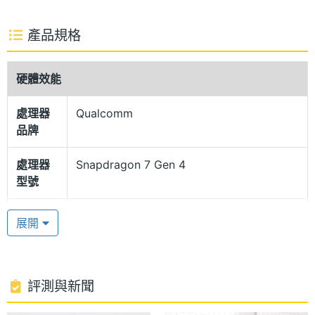
Glyph Interface 亮度提升 40%。搭載 5000 萬畫素
主鏡頭、多重反射式稜鏡系統與多功能的 Sony 超廣
產品規格
角鏡頭，提供最高 70 倍變焦能力，無論是廣角風景、
人像拍攝或遠距細節都能輕鬆捕捉。
硬體效能
處理器
Qualcomm
高通 Snapdragon 7 Gen 4
品牌
Nothing Phone (4a) Pro 搭載高通 Snapdragon 7s
Gen 4 行動平台，提供 12GB + 256GB 版本。軟體基
處理器
Snapdragon 7 Gen 4
型號
於 Android 16 的 Nothing OS 4.1，深度整合
Nothing AI 驅動的 Essential 工具， Essential
處理器
8
展開
Search 透過關鍵字提供跨應用程式的即時資訊存取、
核心數
Essential Memory 根據您的活動與儲存的記憶個人化
RAM記
12 GB
結果，大幅提升使用者的日常操作與創作效率
憶體
評測與新聞