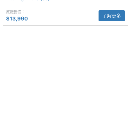
◎ 採用 USB Type-C 規格，支援 50W 有線快充
原廠售價：
5G組網
NSA
了解更多
$13,990
方式
※本文為 SOGI 手機王版權所有，未經授權不得轉載使用※
4G LTE
Yes
5G連網
Yes
VoLTE
Yes
SIM
nano-SIM
Card類
型
SIM卡
2
槽數
SIM1
2G, 3G, 4G, 5G