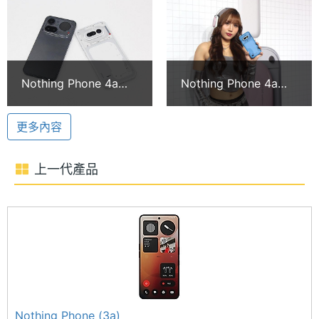
ROM儲
256 GB
存空間
電池容
5080 mAh
Nothing Phone (4a) Pro 功能特色
量
Nothing Phone 4a與
Nothing Phone 4a與
◎ 5G + 5G 雙卡雙待（支援 eSIM）
4a Pro該選哪一款？開
4a Pro台灣4月上市
顯示螢幕
◎ Android 15 作業系統、Nothing OS 3.1 操作介面
箱、跑分與規格比較一
Headphone a同步推
更多內容
◎ 6.83 吋 AMOLED 螢幕（120Hz 螢幕更新率）
次看
出
主螢幕
6.83 inch
◎ Qualcomm Snapdragon 7 Gen 4 八核心處理器
尺寸
上一代產品
◎12GB RAM + 256GB ROM
主螢幕
120 Hz
◎ Wi-Fi 6、藍牙、NFC
更新率
◎ 前置 3,200 萬畫素鏡頭
◎ 後置 5,000 萬畫素主鏡頭 + 800 萬畫素超廣角鏡
頭 + 5,000 萬畫素長焦鏡頭
◎ IP65 防塵防水等級
◎ 5,080mAh 電池
Nothing Phone (3a)
通訊與網路