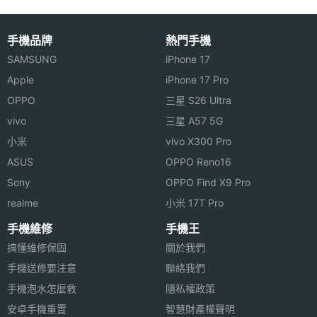
SIM2
2G, 3G, 4G, 5G
手機品牌
熱門手機
SAMSUNG
iPhone 17
連接與應用
Apple
iPhone 17 Pro
Wi-Fi
Wi-Fi 6
OPPO
三星 S26 Ultra
vivo
三星 A57 5G
機體規格
小米
vivo X300 Pro
ASUS
OPPO Reno16
裝置分
雙卡雙待機
Sony
OPPO Find X9 Pro
類
realme
小米 17T Pro
手機維修
手機王
搞懂維修保固
關於我們
手機送修要注意
聯絡我們
手機泡水怎麼救
隱私權政策
安卓手機重置
智慧財產權聲明