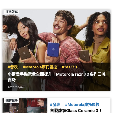
採訪報導
#發表
#Motorola摩托羅拉
#razr70
小摺疊手機電量全面提升！Motorola razr 70系列三機
齊發
2026/05/04
採訪報導
#發表
#Motorola摩托羅拉
首發康寧Glass Ceramic 3！