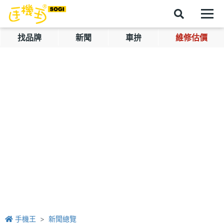
找品牌
新聞
車拚
維修估價
手機王
新聞總覽