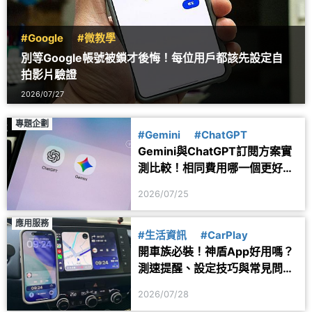
#Google
#微教學
別等Google帳號被鎖才後悔！每位用戶都該先設定自
拍影片驗證
2026/07/27
專題企劃
#Gemini
#ChatGPT
Gemini與ChatGPT訂閱方案實
測比較！相同費用哪一個更好
用？
2026/07/25
應用服務
#生活資訊
#CarPlay
開車族必裝！神盾App好用嗎？
測速提醒、設定技巧與常見問題
一次看
2026/07/28