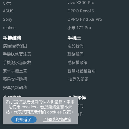
小米
vivo X300 Pro
ASUS
OPPO Reno16
Sony
OPPO Find X9 Pro
realme
小米 17T Pro
手機維修
手機王
搞懂維修保固
關於我們
手機送修要注意
聯絡我們
手機泡水怎麼救
隱私權政策
安卓手機重置
智慧財產權聲明
蘋果安卓跳槽
FB登入問題
安卓資料轉移
合作聯絡
合作夥伴
為了提供您更優質的個人化體驗，本網
廣告刊登
法律顧問
站使用 cookies，若您繼續瀏覽本網
站，代表您同意我們的 cookies 政策。
加入商店報價
媒體合作
我知道了!
了解隱私權政策
新聞聯絡