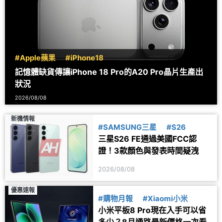
#Apple蘋果
#iPhone18
記憶體缺貨傳讓iPhone 18 Pro的A20 Pro晶片生產出
狀況
2026/08/08
新機情報
#SAMSUNG三星
#S26
三星S26 FE通過美國FCC認
證！3款顏色與發表時間疑洩
2026/08/08
優惠速報
#購物月報
#Xiaomi小米
小米平板8 Pro現在入手可以省
多少？8月通路最新價格一次看