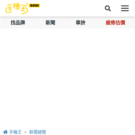
找品牌
新聞
車拚
維修估價
手機王
新聞總覽