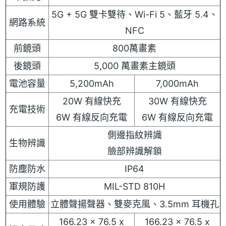
5G + 5G 雙卡雙待、Wi-Fi 5、藍牙 5.4、
網路系統
NFC
前鏡頭
800萬畫素
後鏡頭
5,000 萬畫素主鏡頭
電池容量
5,200mAh
7,000mAh
20W 有線快充
30W 有線快充
充電技術
6W 有線反向充電
6W 有線反向充電
側邊指紋辨識
生物辨識
臉部辨識解鎖
防塵防水
IP64
軍規防護
MIL-STD 810H
使用體驗
立體聲揚聲器、雙麥克風、3.5mm 耳機孔
166.23 x 76.5 x
166.23 x 76.5 x