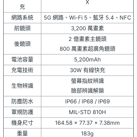
X
充
網路系統
5G 網路、Wi-Fi 5、藍牙 5.4、NFC
前鏡頭
3,200 萬畫素
2 億畫素主鏡頭
後鏡頭
800 萬畫素超廣角鏡頭
電池容量
5,200mAh
充電技術
30W 有線快充
螢幕指紋辨識
生物辨識
臉部辨識解鎖
防塵防水
IP66 / IP68 / IP69
軍規防護
MIL-STD 810H
機身尺寸
164.58 x 77.37 x 7.38mm
重量
183g