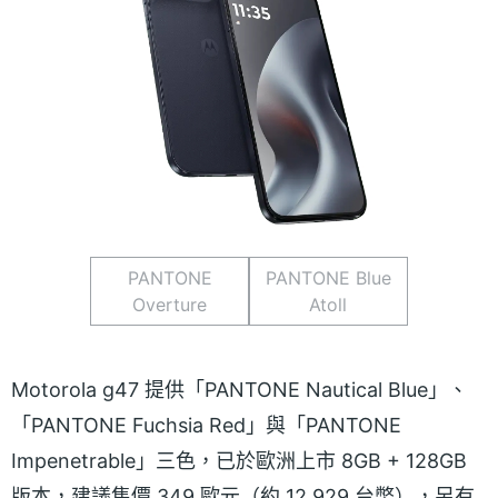
PANTONE
PANTONE Blue
Overture
Atoll
Motorola g47 提供「PANTONE Nautical Blue」、
「PANTONE Fuchsia Red」與「PANTONE
Impenetrable」三色，已於歐洲上市 8GB + 128GB
版本，建議售價 349 歐元（約 12,929 台幣），另有