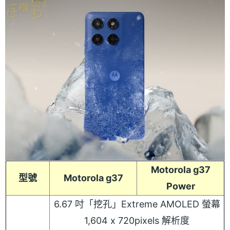
Motorola g37
型號
Motorola g37
Power
6.67 吋「挖孔」Extreme AMOLED 螢幕
1,604 x 720pixels 解析度