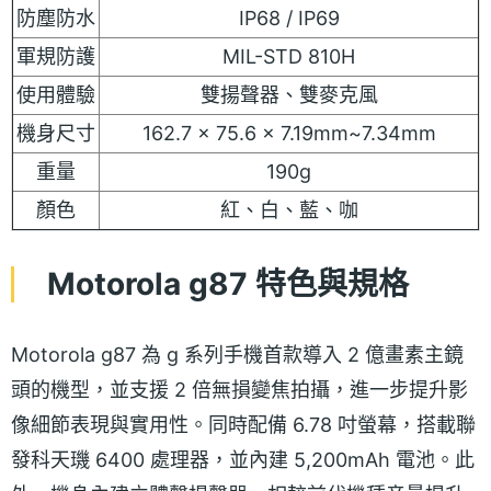
防塵防水
IP68 / IP69
軍規防護
MIL-STD 810H
使用體驗
雙揚聲器、雙麥克風
機身尺寸
162.7 x 75.6 x 7.19mm~7.34mm
重量
190g
顏色
紅、白、藍、咖
Motorola g87 特色與規格
Motorola g87 為 g 系列手機首款導入 2 億畫素主鏡
頭的機型，並支援 2 倍無損變焦拍攝，進一步提升影
像細節表現與實用性。同時配備 6.78 吋螢幕，搭載聯
發科天璣 6400 處理器，並內建 5,200mAh 電池。此