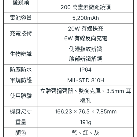
後鏡頭
200 萬畫素微距鏡頭
電池容量
5,200mAh
20W 有線快充
充電技術
6W 有線反向充電
側邊指紋辨識
生物辨識
臉部辨識解鎖
防塵防水
IP64
軍規防護
MIL-STD 810H
立體聲揚聲器、雙麥克風、3.5mm 耳
使用體驗
機孔
機身尺寸
166.23 x 76.5 x 7.85mm
重量
191g
顏色
藍、紅、灰