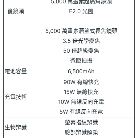
5,000 萬畫素超廣角鏡頭
後鏡頭
F2.0 光圈
5,000 萬畫素潛望式長焦鏡頭
3.5 倍光學變焦
50 倍超級變焦
微距拍攝
電池容量
6,500mAh
90W 有線快充
15W 無線快充
充電技術
10W 無線反向充電
5W 有線反向充電
螢幕指紋辨識
生物辨識
臉部辨識解鎖