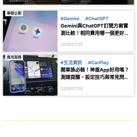
2026/07/27
專題企劃
#Gemini
#ChatGPT
Gemini與ChatGPT訂閱方案實
測比較！相同費用哪一個更好
用？
2026/07/25
應用服務
#生活資訊
#CarPlay
開車族必裝！神盾App好用嗎？
測速提醒、設定技巧與常見問題
一次看
2026/07/28