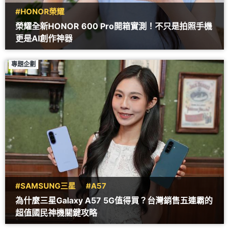
#HONOR榮耀
榮耀全新HONOR 600 Pro開箱實測！不只是拍照手機
更是AI創作神器
專題企劃
#SAMSUNG三星
#A57
為什麼三星Galaxy A57 5G值得買？台灣銷售五連霸的
超值國民神機關鍵攻略