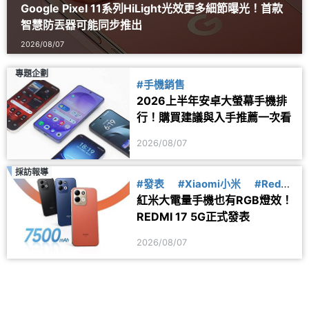
Google Pixel 11系列HiLight光效更多細節曝光！首款
智慧防丟器可能同步推出
2026/08/07
專題企劃
#手機銷售
2026上半年安卓大螢幕手機排
行！購買建議與入手推薦一次看
2026/08/07
採訪報導
#發表
#Xiaomi小米
#Redmi
紅米大電量手機也有RGB燈效！
紅米
REDMI 17 5G正式發表
2026/08/07