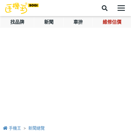
找品牌
新聞
車拚
維修估價
手機王
新聞總覽