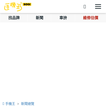
找品牌
新聞
車拚
維修估價
手機王
新聞總覽