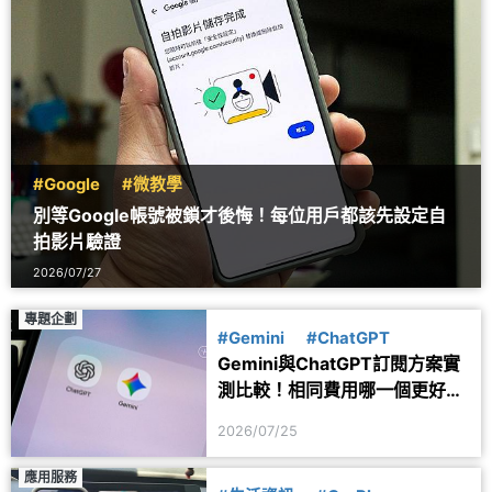
#Google
#微教學
別等Google帳號被鎖才後悔！每位用戶都該先設定自
拍影片驗證
2026/07/27
專題企劃
#Gemini
#ChatGPT
Gemini與ChatGPT訂閱方案實
測比較！相同費用哪一個更好
用？
2026/07/25
應用服務