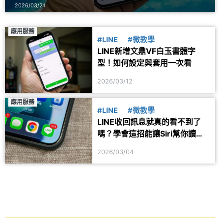
2026/03/21
應用服務
#LINE
#微教學
LINE新增文鼎VF白玉書體字
型！如何設定與套用一次看
2026/03/12
應用服務
#LINE
#微教學
LINE收回訊息就真的看不到了
嗎？學會這招能讓Siri幫你讀出
來
2026/03/04