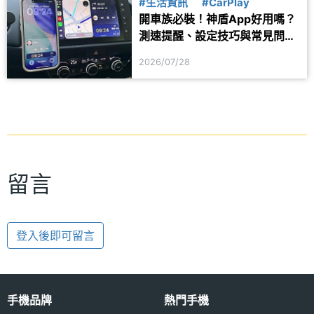
#生活資訊
#CarPlay
開車族必裝！神盾App好用嗎？
測速提醒、設定技巧與常見問題
一次看
2026/07/28
留言
登入後即可留言
手機品牌
熱門手機