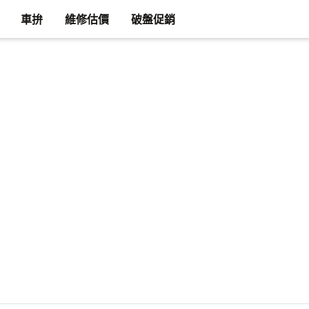
車拚
維修估價
破盤促銷