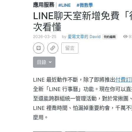
應用服務
|
#LINE
#微教學
LINE聊天室新增免費
次看懂
2026-03-25
by
愛寫文章的 David
9
特約編輯
留言
目錄
LINE 最近動作不斷，除了即將推出
付費訂
全新「LINE 行事曆」功能。現在你可以
至還能跨群組統一管理活動，對於常揪團
LINE 裡喬時間、怕漏掉重要約會，千
麼用。