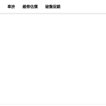
車拚
維修估價
破盤促銷