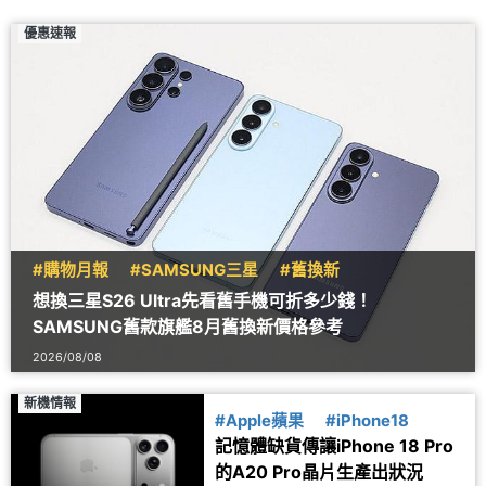
優惠速報
#購物月報
#SAMSUNG三星
#舊換新
想換三星S26 Ultra先看舊手機可折多少錢！
SAMSUNG舊款旗艦8月舊換新價格參考
2026/08/08
新機情報
#Apple蘋果
#iPhone18
記憶體缺貨傳讓iPhone 18 Pro
的A20 Pro晶片生產出狀況