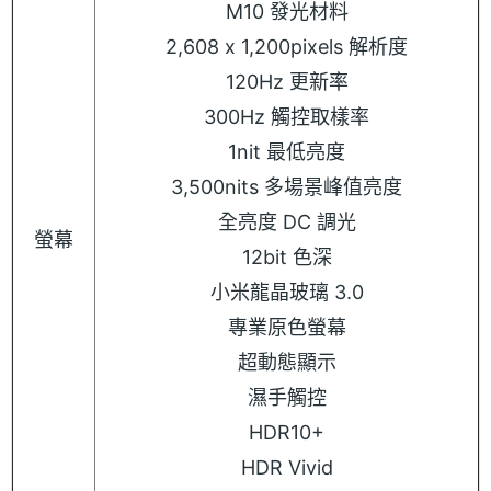
M10 發光材料
2,608 x 1,200pixels 解析度
120Hz 更新率
300Hz 觸控取樣率
1nit 最低亮度
3,500nits 多場景峰值亮度
全亮度 DC 調光
螢幕
12bit 色深
小米龍晶玻璃 3.0
專業原色螢幕
超動態顯示
濕手觸控
HDR10+
HDR Vivid