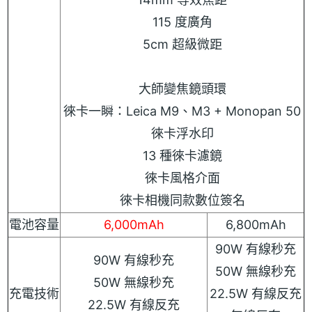
115 度廣角
5cm 超級微距
大師變焦鏡頭環
徠卡一瞬：Leica M9、M3 + Monopan 50
徠卡浮水印
13 種徠卡濾鏡
徠卡風格介面
徠卡相機同款數位簽名
電池容量
6,000mAh
6,800mAh
90W 有線秒充
90W 有線秒充
50W 無線秒充
50W 無線秒充
充電技術
22.5W 有線反充
22.5W 有線反充