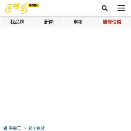
找品牌
新聞
車拚
維修估價
手機王
新聞總覽