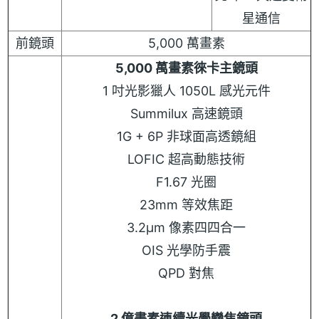
星通信
前鏡頭
5,000 萬畫素
5,000 萬畫素徠卡主鏡頭
1 吋光影獵人 1050L 感光元件
Summilux 高速鏡頭
1G + 6P 非球面高透鏡組
LOFIC 超高動態技術
F1.67 光圈
23mm 等效焦距
3.2μm 像素四四合一
OIS 光學防手震
QPD 對焦
2 億畫素連續光學變焦鏡頭