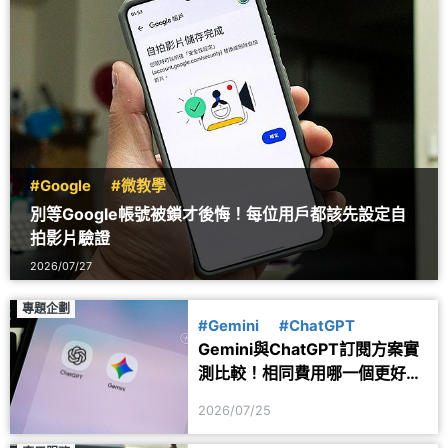
#Google
#微教學
別等Google帳號被鎖才後悔！每位用戶都該先設定自
拍影片驗證
2026/07/27
專題企劃
#Gemini
#ChatGPT
Gemini與ChatGPT訂閱方案實
測比較！相同費用哪一個更好
用？
2026/07/25