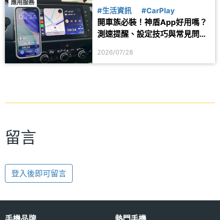
應用服務
#生活資訊
#CarPlay
開車族必裝！神盾App好用嗎？
測速提醒、設定技巧與常見問題
一次看
2026/07/28
留言
登入後即可留言
手機品牌
熱門手機