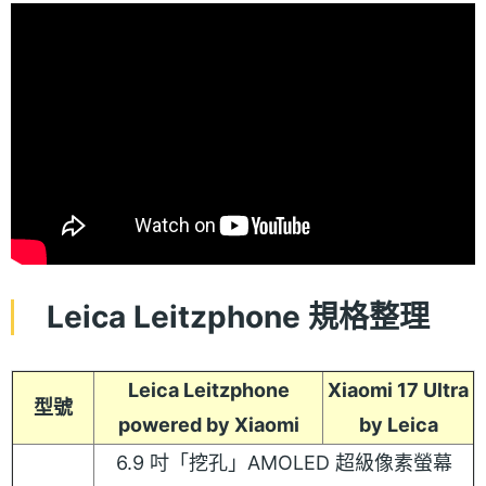
Leica Leitzphone 規格整理
Leica Leitzphone
Xiaomi 17 Ultra
型號
powered by Xiaomi
by Leica
6.9 吋「挖孔」AMOLED 超級像素螢幕