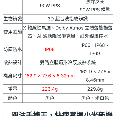
無線反充
90W PPS
90W PPS 標準
生物辨識
3D 超音波指紋辨識
X 軸線性馬達、Dolby Atmos 立體聲雙揚聲
使用體驗
器、AI 通話降噪麥克風、紅外線遙控器
IP66、IP68、
防塵防水
IP68
IP69
散熱設計
雙路立體環形冷泵散熱系統
162.9 x 77.6 x
機身尺寸
162.9 x 77.6 x 8.32mm
8.46mm
重量
223.4g
229.8g
顏色
黑色
黑色、米白色
關注手機王，快速掌握小米新機