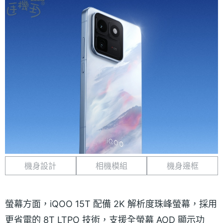
機身設計
相機模組
機身邊框
螢幕方面，iQOO 15T 配備 2K 解析度珠峰螢幕，採用
更省電的 8T LTPO 技術，支援全螢幕 AOD 顯示功