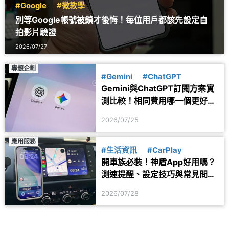
#Google
#微教學
別等Google帳號被鎖才後悔！每位用戶都該先設定自
拍影片驗證
2026/07/27
專題企劃
#Gemini
#ChatGPT
Gemini與ChatGPT訂閱方案實
測比較！相同費用哪一個更好
用？
2026/07/25
應用服務
#生活資訊
#CarPlay
開車族必裝！神盾App好用嗎？
測速提醒、設定技巧與常見問題
一次看
2026/07/28