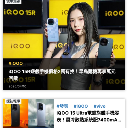
優惠速報
#iQOO
iQOO 15R遊戲手機價格2萬有找！早鳥購機再享萬元
回饋
2026/04/10
採訪報導
#發表
#iQOO
#vivo
iQOO 15 Ultra電競旗艦手機發
表！風冷散熱系統配7400mAh
大電量