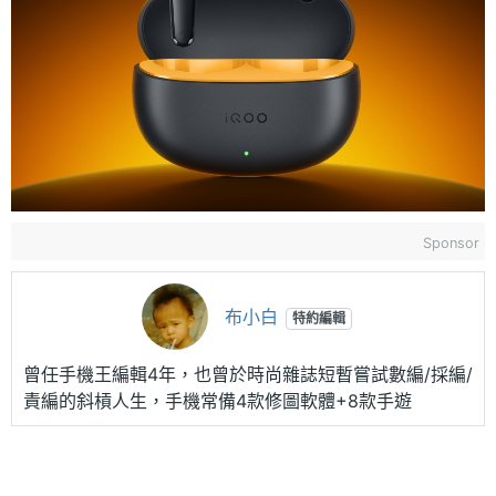
Sponsor
布小白
特約編輯
曾任手機王編輯4年，也曾於時尚雜誌短暫嘗試數編/採編/
責編的斜槓人生，手機常備4款修圖軟體+8款手遊