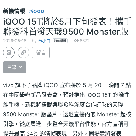
新機情報
|
#iQOO
iQOO 15T將於5月下旬發表！攜手
聯發科首發天璣9500 Monster版
2026-05-16
by
布小白
6672
特約編輯
留言
目錄
vivo 旗下子品牌 iQOO 宣布將於 5 月 20 日晚間 7 點
在中國舉辦新品發表會，預計推出 iQOO 15T 旗艦性
能手機，新機將搭載與聯發科深度合作訂製的天璣
9500 Monster 版晶片，透過直接內嵌 Monster 超核
引擎，從底層進一步整合天璣平台性能，官方宣稱可
提升最高 34% 的穩幀表現。另外，同場還將發表