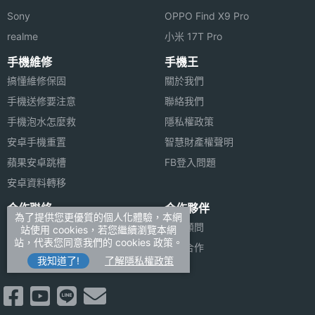
Sony
OPPO Find X9 Pro
realme
小米 17T Pro
手機維修
手機王
搞懂維修保固
關於我們
手機送修要注意
聯絡我們
手機泡水怎麼救
隱私權政策
安卓手機重置
智慧財產權聲明
蘋果安卓跳槽
FB登入問題
安卓資料轉移
合作聯絡
合作夥伴
為了提供您更優質的個人化體驗，本網
廣告刊登
法律顧問
站使用 cookies，若您繼續瀏覽本網
站，代表您同意我們的 cookies 政策。
加入商店報價
媒體合作
我知道了!
了解隱私權政策
新聞聯絡