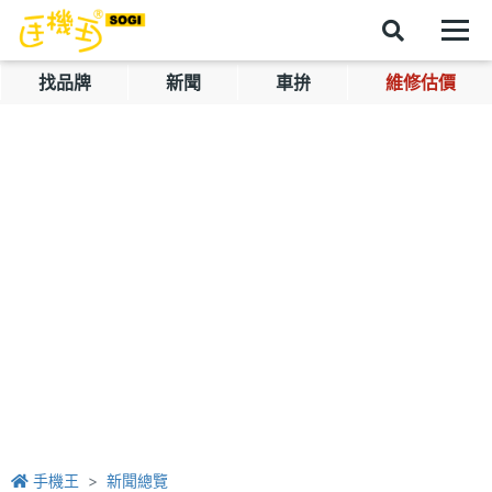
找品牌
新聞
車拚
維修估價
手機王
新聞總覽