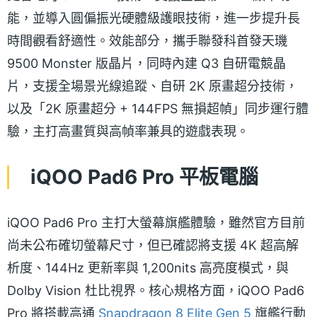
能，並導入圓偏振光硬體級護眼技術，進一步提升長
時間觀看舒適性。效能部分，攜手聯發科首發天璣
9500 Monster 版晶片，同時內建 Q3 自研電競晶
片，支援全場景光線追蹤、自研 2K 原畫超分技術，
以及「2K 原畫超分 + 144FPS 無損超幀」同步運行體
驗，主打高畫質與高幀率兼具的遊戲表現。
iQOO Pad6 Pro 平板電腦
iQOO Pad6 Pro 主打大螢幕旗艦體驗，雖然官方目前
尚未公布確切螢幕尺寸，但已確認將支援 4K 超高解
析度、144Hz 更新率與 1,200nits 高亮度模式，與
Dolby Vision 杜比視界。核心規格方面，iQOO Pad6
Pro 將搭載高通
Snapdragon 8 Elite Gen 5
旗艦行動