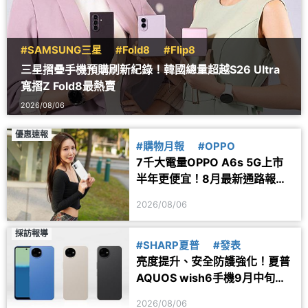
#SAMSUNG三星
#Fold8
#Flip8
三星摺疊手機預購刷新紀錄！韓國總量超越S26 Ultra
寬摺Z Fold8最熱賣
2026/08/06
優惠速報
#購物月報
#OPPO
7千大電量OPPO A6s 5G上市
半年更便宜！8月最新通路報價
一次看
2026/08/06
採訪報導
#SHARP夏普
#發表
亮度提升、安全防護強化！夏普
AQUOS wish6手機9月中旬台
灣上市
2026/08/06