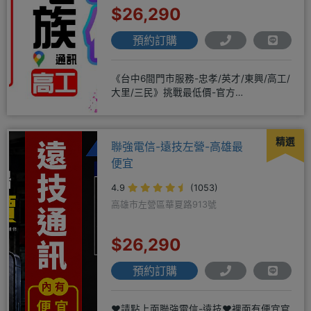
$26,290
預約訂購
《台中6間門市服務-忠孝/英才/東興/高工/
大里/三民》挑戰最低價-官方
LINE@hbp2888s♦高
精選
聯強電信-遠技左營-高雄最
便宜
4.9
(1053)
高雄市左營區華夏路913號
$26,290
預約訂購
❤️請點上面聯強電信-遠技❤️裡面有便宜官