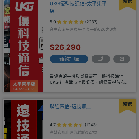
精選
UKG優科技通信-太平東平
店
5.0
(2237)
台中市太平區東平里東平路826之3號
$26,290
預約訂購
最優惠的手機與資費盡在－優科技通信
UKG📱 挑戰市場最低價，讓您買得放心又
划算！無論是手機還是電信資費
精選
聯強電信-遠技鳳山
4.7
(1243)
高雄市鳳山區光遠路327號