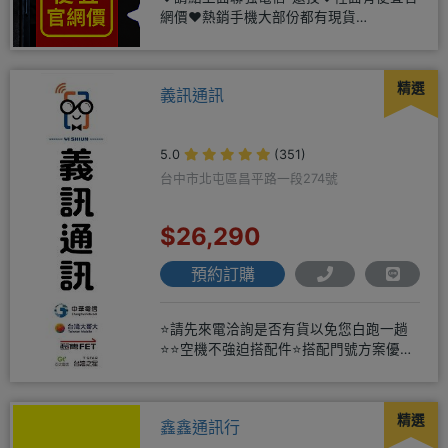
網價❤️熱銷手機大部份都有現貨
https://yujimob
精選
義訊通訊
5.0
(351)
台中市北屯區昌平路一段274號
$26,290
預約訂購
⭐請先來電洽詢是否有貨以免您白跑一趟
⭐⭐空機不強迫搭配件⭐搭配門號方案優惠
更多⭐⭐手機加購滿版玻璃貼+
精選
鑫鑫通訊行