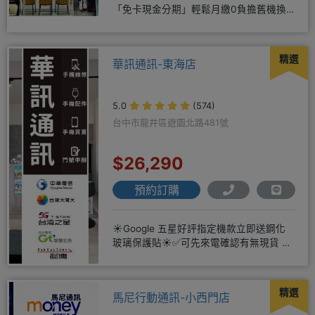
「免卡現金分期」輕鬆月繳0負擔舊機換
新機馬上折抵，高價收購用心經營
精選
華訊通訊-東海店
5.0
(574)
台中市龍井區遊園北路481號
$26,290
預約訂購
☀️Google 五星好評指定機款立即送鋼化
玻璃保護貼☀️✅可先來電確認有無現貨 ☎️
04-2631
精選
馬尼行動通訊-小西門店