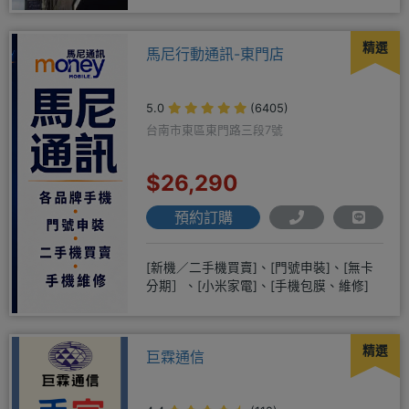
務好◆超低價單機商品需搭配選購
精選
馬尼行動通訊-東門店
5.0
(6405)
台南市東區東門路三段7號
$26,290
預約訂購
[新機／二手機買賣]、[門號申裝]、[無卡
分期］、[小米家電]、[手機包膜、維修]
精選
巨霖通信