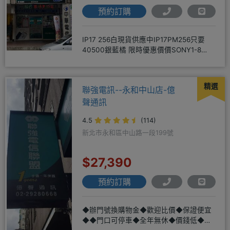
預約訂購
IP17 256白現貨供應中IP17PM256只要
40500銀藍橘 限時優惠價價SONY1-8
256
精選
聯強電訊--永和中山店-億
聲通訊
4.5
(114)
新北市永和區中山路一段199號
$27,390
預約訂購
◆辦門號換購物金◆歡迎比價◆保證便宜
◆◆門口可停車◆全年無休◆價錢低◆服