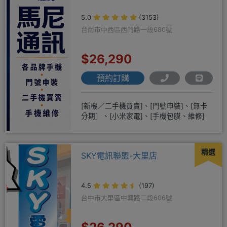
5.0
(3153)
台南市中西區西門路一段680號
$26,290
預約訂購
[新機／二手機買賣]、[門號申裝]、[無卡
分期］、[小米家電]、[手機包膜、維修]
精選
SKY電訊聯盟-大里店
4.5
(197)
台中市大里區中興路二段606號