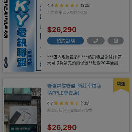
4.4
(325)
台中市東區大智路1-3號
$26,290
預約訂購
***店內現貨最多!!!***熱銷機型免付訂 當
天可取貨請先預約保留**超過20年通訊經
驗2001年起
精選
聯強電信聯盟-新莊幸福店
(APPLE專賣店)
4.7
(133)
新北市新莊區幸福路775號
$26,290