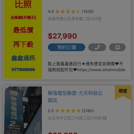
4.6
(1935)
高雄市鳳山區青年路二段286號
$27,990
預約訂購
點上面鑫鑫通訊行★裡有便宜官網價❤️不
強制搭配件包❤️https://www.xinxinmobile
精選
聯強電信聯盟-力天科技公
館店
5.0
(2185)
台北市中正區汀州路三段138號1樓