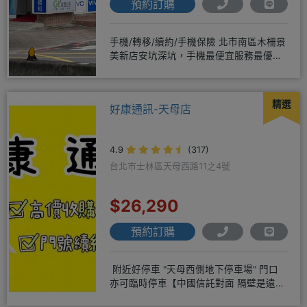
預約訂購
手機/轉移/續約/手機保險 北市南區木柵景
美新店安坑深坑，手機最便宜服務最優
質。深耕28年經驗豐富擅於
精選
好康通訊-天母店
4.9
(317)
台北市士林區天母西路11之4號
$26,290
預約訂購
附近好停車 "天母西側地下停車場" 門口
亦可臨時停車【中國信託對面 隔壁是遠傳
電信】營業地址:天母西