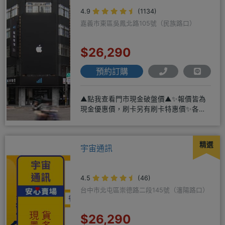
4.9
(1134)
嘉義市東區吳鳳北路105號（民族路口）
$26,290
預約訂購
▲點我查看門市現金破盤價▲✨報價皆為
現金優惠價，刷卡另有刷卡特惠價✨各大
品牌手機皆有(門號：✔續約 ✔
精選
宇宙通訊
4.5
(46)
台中市北屯區崇德路二段145號（瀋陽路口）
$26,290