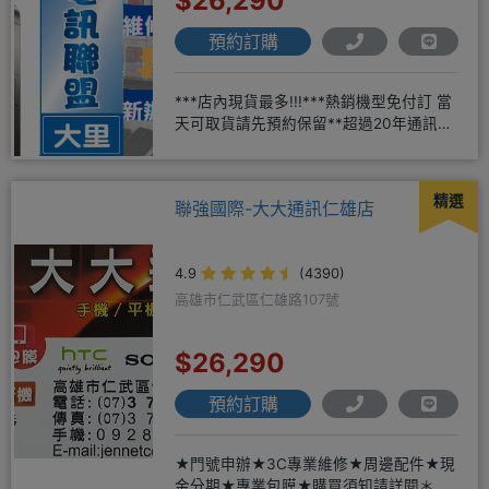
$26,290
預約訂購
***店內現貨最多!!!***熱銷機型免付訂 當
天可取貨請先預約保留**超過20年通訊經
驗2001年起
精選
聯強國際-大大通訊仁雄店
4.9
(4390)
高雄市仁武區仁雄路107號
$26,290
預約訂購
★門號申辦★3C專業維修★周邊配件★現
金分期★專業包膜★購買須知請詳閱＊來