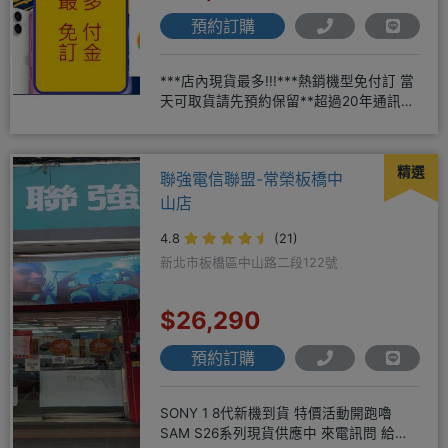
預約訂購
***店內現貨最多!!!***熱銷機型免付訂 當
天可取貨請先預約保留**超過20年通訊經
驗2001年起
精選
聯強電信聯盟-常榮板橋中
山店
4.8
(21)
新北市板橋區中山路二段122號
$26,290
預約訂購
SONY 1 8代新機到貨 特價活動開跑嚕
SAM S26系列現貨供應中 來電訊問 給你