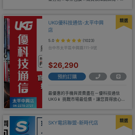
店辦理搭配門號，打卡贈好禮
精選
UKG優科技通信-太平中興
店
5.0
(1023)
台中市太平區中興路111-9號
$26,290
預約訂購
最優惠的手機與資費盡在－優科技通信
UKG📱 挑戰市場最低價，讓您買得放心又
划算！無論是手機還是電信資費
精選
SKY電訊聯盟-新時代店