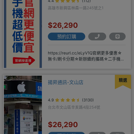
4.4
(112)
高雄市新興區林森一路245號之1
$26,290
預約訂購
https://reurl.cc/eLyV1Q官網更多優惠☆
無卡/刷卡分期☆新辦續約攜碼☆二手機買
賣☆
精選
揚昇通訊-文山店
4.9
(3130)
台北市文山區辛亥路4段254號
$26,290