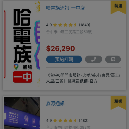
精選
哈電族通訊-一中店
4.9
(1849)
台中市中區三民路三段59號
$26,290
預約訂購
《台中6間門市服務-忠孝/英才/東興/高工/
大里/三民》挑戰最低價-官方
LINE@hbp2888s♦高
精選
鑫源通訊
4.9
(482)
台北市中山區錦州街382號