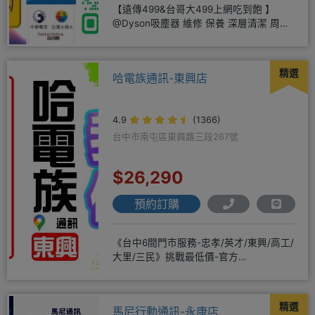
【遠傳499&台哥大499上網吃到飽 】
@Dyson吸塵器 維修 保養 深層清潔 周邊
商品 耗材販售@
精選
哈電族通訊-東興店
4.9
(1366)
台中市南屯區東興路三段267號
$26,290
預約訂購
《台中6間門市服務-忠孝/英才/東興/高工/
大里/三民》挑戰最低價-官方
LINE@hbp2888s♦高
精選
馬尼行動通訊-永康店