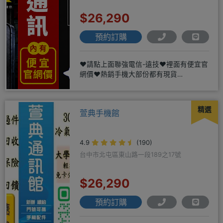
$26,290
預約訂購
❤️請點上面聯強電信-遠技❤️裡面有便宜官
網價❤️熱銷手機大部份都有現貨
https://yujimob
精選
萱典手機館
4.9
(190)
台中市北屯區東山路一段189之17號
$26,290
預約訂購