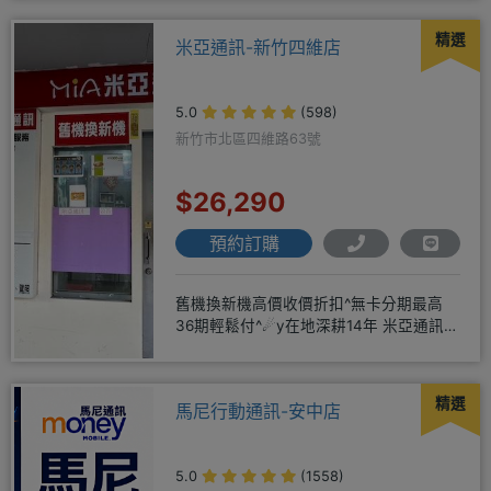
精選
米亞通訊-新竹四維店
5.0
(598)
新竹市北區四維路63號
$26,290
預約訂購
舊機換新機高價收價折扣^無卡分期最高
36期輕鬆付^☄y在地深耕14年 米亞通訊四
維門市原南大路米亞通訊
精選
馬尼行動通訊-安中店
5.0
(1558)