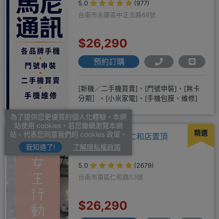
5.0
(977)
台南市永康區中正北路68號
$26,290
預約訂購
[新機／二手機買賣]、[門號申裝]、[無卡
分期］、[小米家電]、[手機包膜、維修]
為了提供您更優質的個人化體驗，本網
站使用 cookies，若您繼續瀏覽本網
精選
站，代表您同意我們的 cookies 政策。
女王行動通訊-仁和店置頂
我知道了!
了解隱私權政策
5.0
(2679)
台南市東區仁和路53號
$26,290