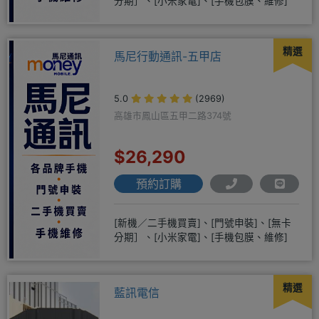
分期］、[小米家電]、[手機包膜、維修]
精選
馬尼行動通訊-五甲店
5.0
(2969)
高雄市鳳山區五甲二路374號
$26,290
預約訂購
[新機／二手機買賣]、[門號申裝]、[無卡
分期］、[小米家電]、[手機包膜、維修]
精選
藍訊電信