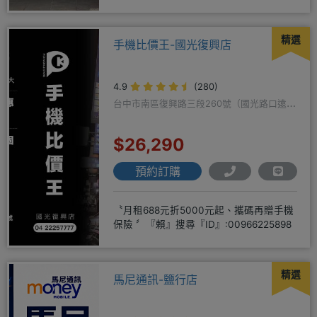
超級甜甜價IP1
精選
手機比價王-國光復興店
4.9
(280)
台中市南區復興路三段260號（國光路口遠傳
隔壁）
$26,290
預約訂購
〝月租688元折5000元起、攜碼再贈手機
保險 〞『賴』搜尋『ID』:00966225898
精選
馬尼通訊-鹽行店