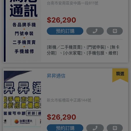
台南市安南區安中路一段811號
$26,290
預約訂購
[新機／二手機買賣]、[門號申裝]、[無卡
分期］、[小米家電]、[手機包膜、維修]
精選
昇昇通信
新北市板橋區中正路144號
$26,290
預約訂購