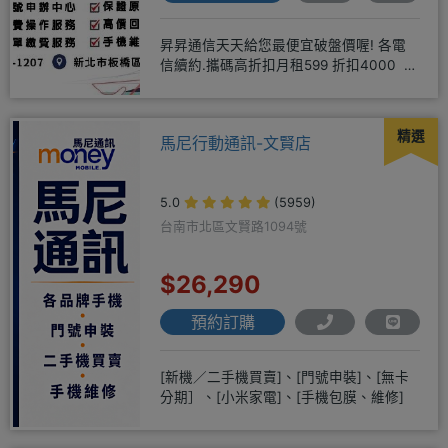
昇昇通信天天給您最便宜破盤價喔! 各電
信續約.攜碼高折扣月租599 折扣4000 月
租799 折扣7
精選
馬尼行動通訊-文賢店
5.0
(5959)
台南市北區文賢路1094號
$26,290
預約訂購
[新機／二手機買賣]、[門號申裝]、[無卡
分期］、[小米家電]、[手機包膜、維修]