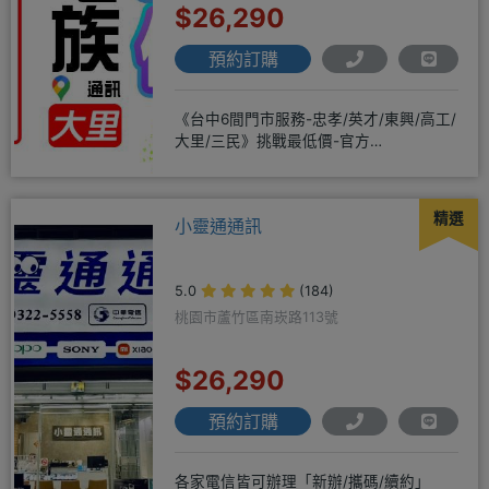
$26,290
預約訂購
《台中6間門市服務-忠孝/英才/東興/高工/
大里/三民》挑戰最低價-官方
LINE@hbp2888s♦高
精選
小靈通通訊
5.0
(184)
桃園市蘆竹區南崁路113號
$26,290
預約訂購
各家電信皆可辦理「新辦/攜碼/續約」