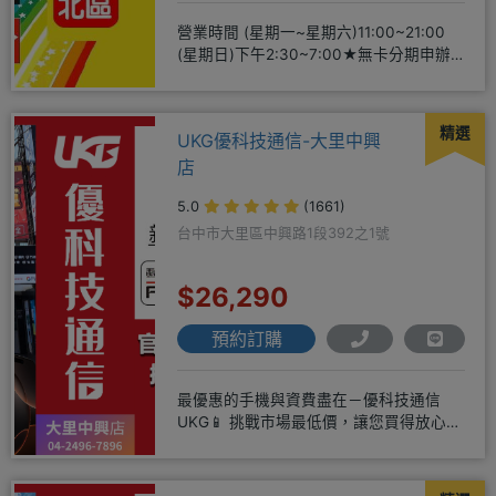
營業時間 (星期一~星期六)11:00~21:00
(星期日)下午2:30~7:00★無卡分期申辦
方便
精選
UKG優科技通信-大里中興
店
5.0
(1661)
台中市大里區中興路1段392之1號
$26,290
預約訂購
最優惠的手機與資費盡在－優科技通信
UKG📱 挑戰市場最低價，讓您買得放心又
划算！無論是手機還是電信資費