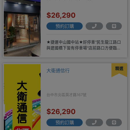
$26,290
預約訂購
★捷運中山國中站★好停車"民生龍江路口
與建國橋下皆有停車場"店前路口方便臨停
仁愛眼鏡正隔壁★保證全新
精選
大衛通信行
台中市北區英才路167號
$26,290
預約訂購