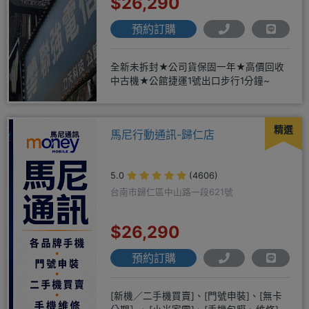
$26,290
預約訂購
全新未拆封★公司貨保固一年★高價回收
中古機★公館捷運1號出口步行1分鐘~
精選
馬尼行動通訊-歸仁店
5.0
(4606)
台南市歸仁區中山路一段621號
$26,290
預約訂購
[新機／二手機買賣]、[門號申裝]、[無卡