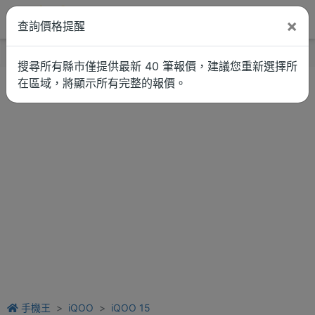
×
查詢價格提醒
找品牌
新聞
車拚
維修估價
搜尋所有縣市僅提供最新 40 筆報價，建議您重新選擇所
在區域，將顯示所有完整的報價。
手機王
iQOO
iQOO 15