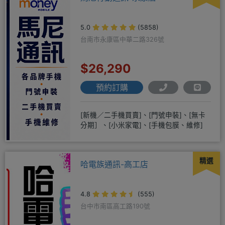
5.0
(5858)
台南市永康區中華二路326號
$26,290
預約訂購
[新機／二手機買賣]、[門號申裝]、[無卡
分期］、[小米家電]、[手機包膜、維修]
精選
哈電族通訊-高工店
4.8
(555)
台中市南區高工路190號