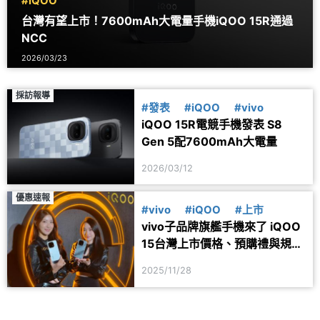
#iQOO
台灣有望上市！7600mAh大電量手機iQOO 15R通過
NCC
2026/03/23
採訪報導
#發表
#iQOO
#vivo
iQOO 15R電競手機發表 S8
Gen 5配7600mAh大電量
2026/03/12
優惠速報
#vivo
#iQOO
#上市
vivo子品牌旗艦手機來了 iQOO
15台灣上市價格、預購禮與規格
整理
2025/11/28