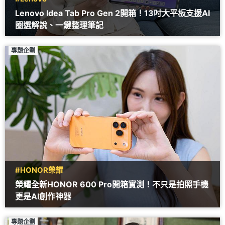
Lenovo Idea Tab Pro Gen 2開箱！13吋大平板支援AI
圈選解說、一鍵整理筆記
專題企劃
#HONOR榮耀
榮耀全新HONOR 600 Pro開箱實測！不只是拍照手機
更是AI創作神器
專題企劃