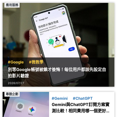
應用服務
#Google
#微教學
別等Google帳號被鎖才後悔！每位用戶都該先設定自
拍影片驗證
2026/07/27
專題企劃
#Gemini
#ChatGPT
Gemini與ChatGPT訂閱方案實
測比較！相同費用哪一個更好