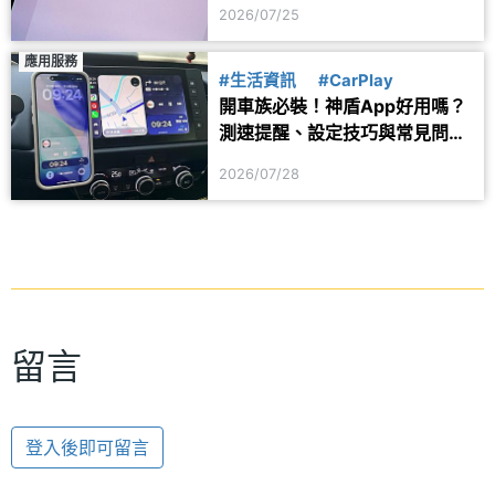
用？
2026/07/25
應用服務
#生活資訊
#CarPlay
開車族必裝！神盾App好用嗎？
測速提醒、設定技巧與常見問題
一次看
2026/07/28
留言
登入後即可留言