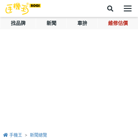
找品牌
新聞
車拚
維修估價
手機王
新聞總覽