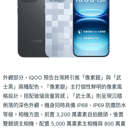
外觀部分，iQOO 預告台灣將引進「像素銀」與「武
士黑」兩種配色。「像素銀」主打個性鮮明的像素風
格設計，搭配玻璃背蓋質感；「武士黑」則呈現沉穩
俐落的深色外觀。機身同時具備 IP68、IP69 防塵防水
等級。相機方面，前置 3,200 萬畫素自拍鏡頭，後置
雙鏡頭主相機，配置 5,000 萬畫素主相機與 800 萬畫