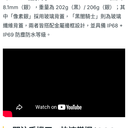
8.1mm（銀），重量為 202g（黑）/ 206g（銀）；其
中「像素銀」採用玻璃背蓋，「黑闇騎士」則為玻璃
纖維背蓋，兩者皆搭配金屬邊框設計，並具備 IP68 +
IP69 防塵防水等級。