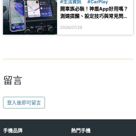
#生活資訊
#CarPlay
開車族必裝！神盾App好用嗎？
測速提醒、設定技巧與常見問題
一次看
2026/07/28
留言
登入後即可留言
手機品牌
熱門手機