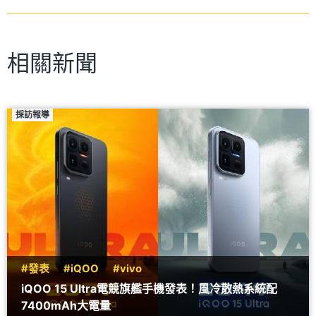
相關新聞
採訪報導
#發表
#iQOO
#vivo
iQOO 15 Ultra電競旗艦手機發表！風冷散熱系統配
7400mAh大電量