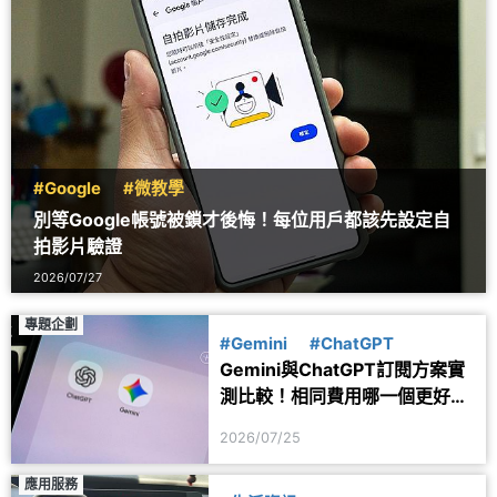
#Google
#微教學
別等Google帳號被鎖才後悔！每位用戶都該先設定自
拍影片驗證
2026/07/27
專題企劃
#Gemini
#ChatGPT
Gemini與ChatGPT訂閱方案實
測比較！相同費用哪一個更好
用？
2026/07/25
應用服務