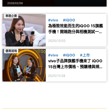
2026/02/06
專題企劃
#vivo
#iQOO
為極致效能而生的iQOO 15旗艦
手機！開箱跑分與相機測試一次
看
2025/12/02
優惠速報
#vivo
#iQOO
#上市
vivo子品牌旗艦手機來了 iQOO
15台灣上市價格、預購禮與規格
整理
2025/11/28