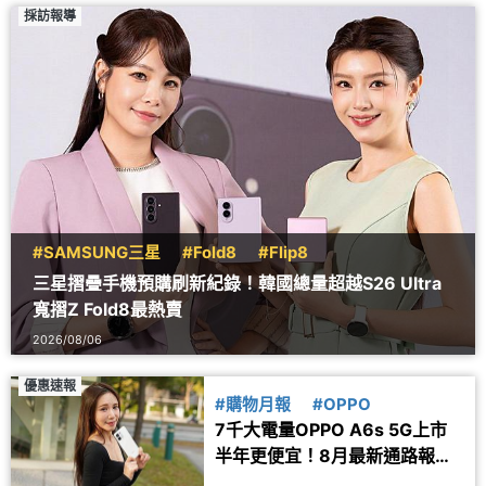
採訪報導
#SAMSUNG三星
#Fold8
#Flip8
三星摺疊手機預購刷新紀錄！韓國總量超越S26 Ultra
寬摺Z Fold8最熱賣
2026/08/06
優惠速報
#購物月報
#OPPO
7千大電量OPPO A6s 5G上市
半年更便宜！8月最新通路報價
一次看