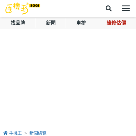
找品牌
新聞
車拚
維修估價
手機王
新聞總覽