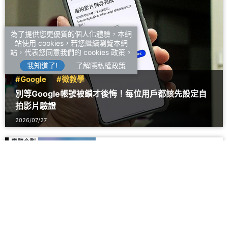
為了提供您更優質的個人化體驗，本網
站使用 cookies，若您繼續瀏覽本網
站，代表您同意我們的 cookies 政策。
我知道了!
了解隱私權政策
#Google
#微教學
別等Google帳號被鎖才後悔！每位用戶都該先設定自
拍影片驗證
2026/07/27
專題企劃
#Gemini
#ChatGPT
Gemini與ChatGPT訂閱方案實
測比較！相同費用哪一個更好
用？
2026/07/25
應用服務
#生活資訊
#CarPlay