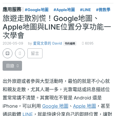
應用服務
|
#Google地圖
#Apple地圖
#LINE
#微教學
旅遊走散別慌！Google地圖、
Apple地圖與LINE位置分享功能一
次學會
2026-05-09
by
愛寫文章的 David
6095
特約編輯
留言
目錄
出外旅遊或者參與大型活動時，最怕的就是不小心就
和親友走散，尤其人潮一多，光靠電話或訊息描述位
置常常講不清楚。其實現在不管是 Android 還是
iPhone，可以利用
Google 地圖
、
Apple 地圖
，甚至
通訊軟體
LINE
，就能快速分享自己的即時位置，讓對