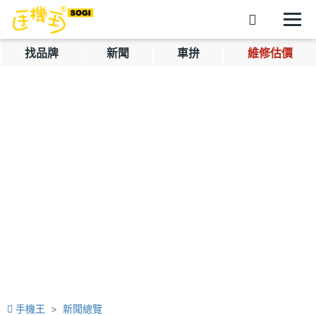
找品牌
新聞
車拚
維修估價
手機王
新聞總覽