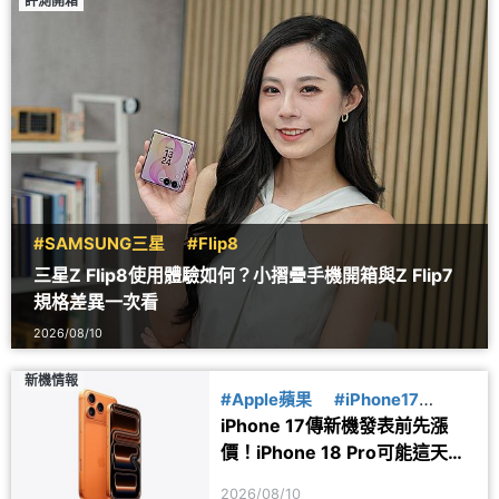
評測開箱
#SAMSUNG三星
#Flip8
三星Z Flip8使用體驗如何？小摺疊手機開箱與Z Flip7
規格差異一次看
2026/08/10
新機情報
#Apple蘋果
#iPhone17
iPhone 17傳新機發表前先漲
#iPhone18
價！iPhone 18 Pro可能這天亮
相
2026/08/10