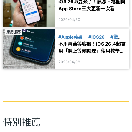
iOS 26.5要來了！訊息、地圖與
App Store三大更新一次看
2026/04/30
應用服務
#Apple蘋果
#iOS26
#微教
不用再苦等客服！iOS 26.4超實
學
用「線上等候助理」使用教學一
次看
2026/04/08
特別推薦