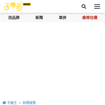
找品牌
新聞
車拚
維修估價
手機王
新聞總覽