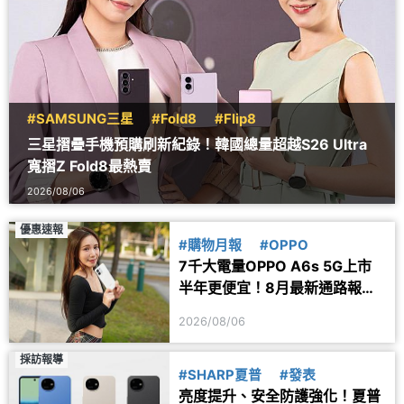
#SAMSUNG三星
#Fold8
#Flip8
三星摺疊手機預購刷新紀錄！韓國總量超越S26 Ultra
寬摺Z Fold8最熱賣
2026/08/06
優惠速報
#購物月報
#OPPO
7千大電量OPPO A6s 5G上市
半年更便宜！8月最新通路報價
一次看
2026/08/06
採訪報導
#SHARP夏普
#發表
亮度提升、安全防護強化！夏普