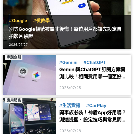
#Google
#微教學
別等Google帳號被鎖才後悔！每位用戶都該先設定自
拍影片驗證
2026/07/27
專題企劃
#Gemini
#ChatGPT
Gemini與ChatGPT訂閱方案實
測比較！相同費用哪一個更好
用？
2026/07/25
應用服務
#生活資訊
#CarPlay
開車族必裝！神盾App好用嗎？
測速提醒、設定技巧與常見問題
一次看
2026/07/28