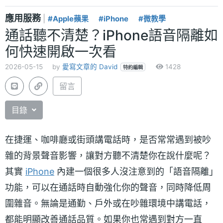
應用服務
|
#Apple蘋果
#iPhone
#微教學
通話聽不清楚？iPhone語音隔離如
何快速開啟一次看
2026-05-15
by
愛寫文章的 David
1428
特約編輯
留言
目錄
在捷運、咖啡廳或街頭講電話時，是否常常遇到被吵
雜的背景聲音影響，讓對方聽不清楚你在說什麼呢？
其實
iPhone
內建一個很多人沒注意到的「語音隔離」
功能，可以在通話時自動強化你的聲音，同時降低周
圍雜音。無論是通勤、戶外或在吵雜環境中講電話，
都能明顯改善通話品質。如果你也常遇到對方一直