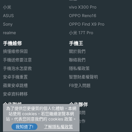
小米
vivo X300 Pro
ASUS
OPPO Reno16
Sony
OPPO Find X9 Pro
realme
小米 17T Pro
手機維修
手機王
搞懂維修保固
關於我們
手機送修要注意
聯絡我們
手機泡水怎麼救
隱私權政策
安卓手機重置
智慧財產權聲明
蘋果安卓跳槽
FB登入問題
安卓資料轉移
合作聯絡
合作夥伴
為了提供您更優質的個人化體驗，本網
廣告刊登
法律顧問
站使用 cookies，若您繼續瀏覽本網
站，代表您同意我們的 cookies 政策。
加入商店報價
媒體合作
我知道了!
了解隱私權政策
新聞聯絡