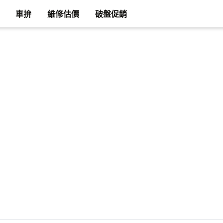
車拚
維修估價
破盤促銷