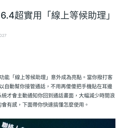
26.4超實用「線上等候助理」
027
項新功能「線上等候助理」意外成為亮點。當你撥打客
 可以自動幫你接管通話，不用再傻傻把手機貼在耳邊
系統才會主動通知你回到通話畫面，大幅減少時間浪
的會有感，下面帶你快速搞懂怎麼使用。