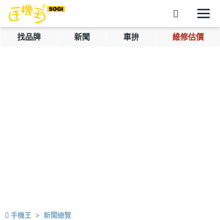
找品牌
新聞
車拚
維修估價
手機王
新聞總覽