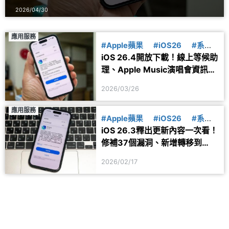
2026/04/30
應用服務
#Apple蘋果
#iOS26
#系統
iOS 26.4開放下載！線上等候助
更新
理、Apple Music演唱會資訊等
更新內容一次看
2026/03/26
應用服務
#Apple蘋果
#iOS26
#系統
iOS 26.3釋出更新內容一次看！
更新
修補37個漏洞、新增轉移到
Android新功能
2026/02/17