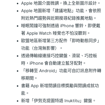
Apple 地圖介面微調，換上全新圖示設計。
Apple 地圖新增「建議地點」功能，會依照
附近熱門趨勢與近期搜尋紀錄推薦地點。
睡眠鬧鐘可強制透過 iPhone 響鈴，即便戴
著 Apple Watch 睡覺也不怕沒聽到。
歐盟地區新增第三方配件「即時動態同步」
功能（台灣無影響）。
透過傳輸線連接巧控鍵盤、滑鼠、巧控板
時，iPhone 會自動建立藍牙配對。
「移轉至 Android」功能可自訂訊息附件轉
移期間。
書籍 App 新增閱讀目標獎勵與閱讀成就功
能。
新增「伊努克提圖特語 Inuktitu」鍵盤。