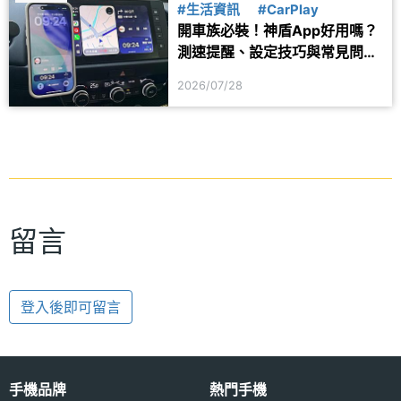
#生活資訊
#CarPlay
開車族必裝！神盾App好用嗎？
測速提醒、設定技巧與常見問題
一次看
2026/07/28
留言
登入後即可留言
手機品牌
熱門手機