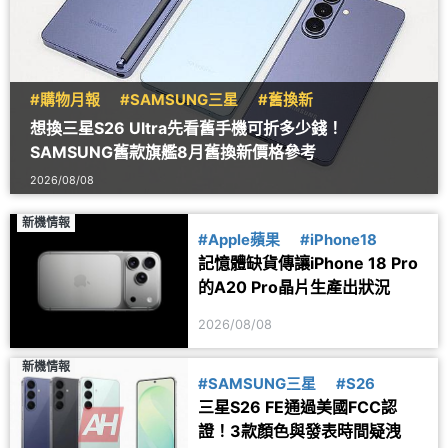
#購物月報
#SAMSUNG三星
#舊換新
想換三星S26 Ultra先看舊手機可折多少錢！
SAMSUNG舊款旗艦8月舊換新價格參考
2026/08/08
新機情報
#Apple蘋果
#iPhone18
記憶體缺貨傳讓iPhone 18 Pro
的A20 Pro晶片生產出狀況
2026/08/08
新機情報
#SAMSUNG三星
#S26
三星S26 FE通過美國FCC認
證！3款顏色與發表時間疑洩