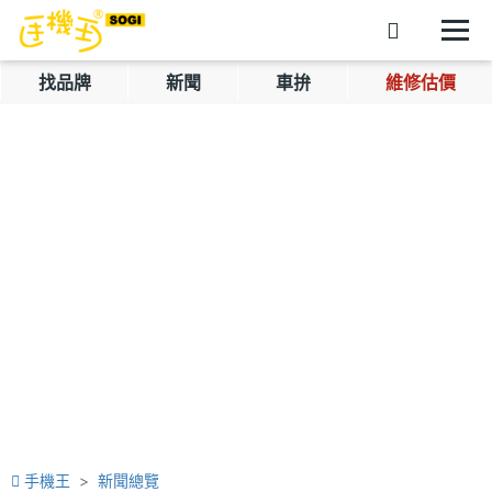
找品牌
新聞
車拚
維修估價
手機王
新聞總覽