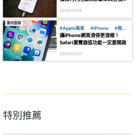
查
2026/03/09
應用服務
#Apple蘋果
#iPhone
#微教
讓iPhone網頁滑得更滑順！
學
Safari瀏覽器這功能一定要開啟
2026/02/07
特別推薦