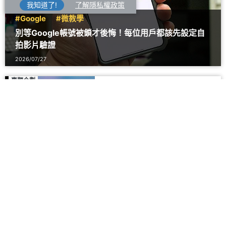
我知道了!
了解隱私權政策
#Google
#微教學
別等Google帳號被鎖才後悔！每位用戶都該先設定自
拍影片驗證
2026/07/27
專題企劃
#Gemini
#ChatGPT
Gemini與ChatGPT訂閱方案實
測比較！相同費用哪一個更好
用？
2026/07/25
應用服務
#生活資訊
#CarPlay
開車族必裝！神盾App好用嗎？
測速提醒、設定技巧與常見問題
一次看
2026/07/28