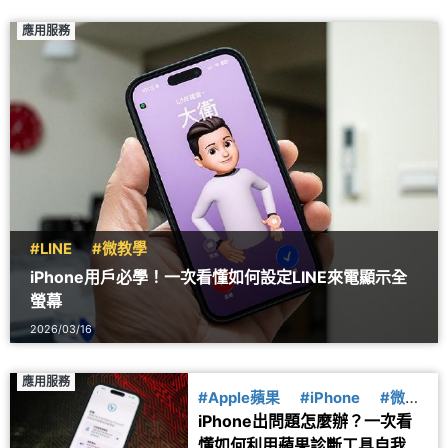
應用服務
#LINE
#微教學
iPhone用戶必學！一次看懂如何設定LINE來電顯示全
螢幕
2026/03/16
應用服務
#Apple蘋果
#iPhone
#微教
iPhone出問題怎麼辦？一次看
學
懂如何利用蘋果診斷工具自我檢