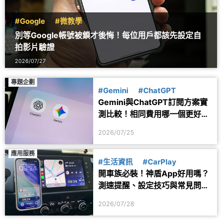
#Google
#微教學
別等Google帳號被鎖才後悔！每位用戶都該先設定自
拍影片驗證
2026/07/27
專題企劃
#Gemini
#ChatGPT
Gemini與ChatGPT訂閱方案實
測比較！相同費用哪一個更好
用？
2026/07/25
應用服務
#生活資訊
#CarPlay
開車族必裝！神盾App好用嗎？
測速提醒、設定技巧與常見問題
一次看
2026/07/28