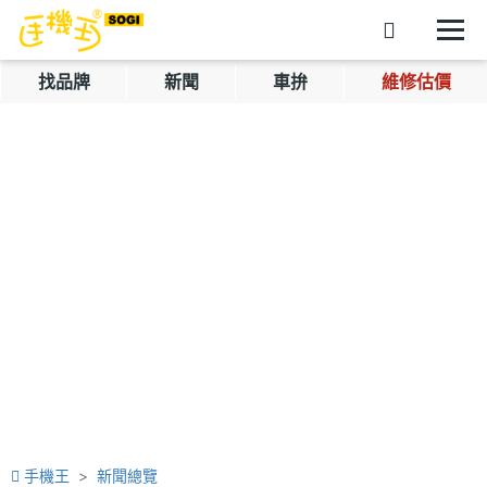
找品牌
新聞
車拚
維修估價
手機王
新聞總覽