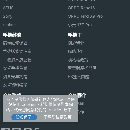
ASUS
OPPO Reno16
Sony
OPPO Find X9 Pro
realme
小米 17T Pro
手機維修
手機王
搞懂維修保固
關於我們
手機送修要注意
聯絡我們
手機泡水怎麼救
隱私權政策
安卓手機重置
智慧財產權聲明
蘋果安卓跳槽
FB登入問題
安卓資料轉移
合作聯絡
合作夥伴
為了提供您更優質的個人化體驗，本網
廣告刊登
法律顧問
站使用 cookies，若您繼續瀏覽本網
站，代表您同意我們的 cookies 政策。
加入商店報價
媒體合作
我知道了!
了解隱私權政策
新聞聯絡