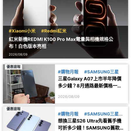
#Xiaomi小米
#Redmi紅米
紅米新機REDMI K100 Pro Max電量與相機規格公
布！白色版本亮相
2026/08/09
優惠速報
#購物月報
#SAMSUNG三星
三星Galaxy A07上市半年降價
多少錢？8月通路最新價格一次
看
2026/08/09
優惠速報
#購物月報
#SAMSUNG三星
想換三星S26 Ultra先看舊手機
#舊換新
可折多少錢！SAMSUNG舊款旗