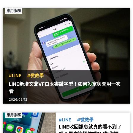
應用服務
#LINE
#微教學
LINE新增文鼎VF白玉書體字型！如何設定與套用一次
看
2026/03/12
應用服務
#LINE
#微教學
LINE收回訊息就真的看不到了