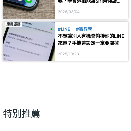
嗎？學會這招能讓Siri幫你讀出
來
2026/03/04
應用服務
#LINE
#微教學
不想讓別人有機會偷接你的LINE
來電？手機這設定一定要關掉
2025/10/23
特別推薦