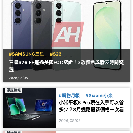
#SAMSUNG三星
#S26
三星S26 FE通過美國FCC認證！3款顏色與發表時間疑
洩
2026/08/08
優惠速報
#購物月報
#Xiaomi小米
小米平板8 Pro現在入手可以省
多少？8月通路最新價格一次看
2026/08/08