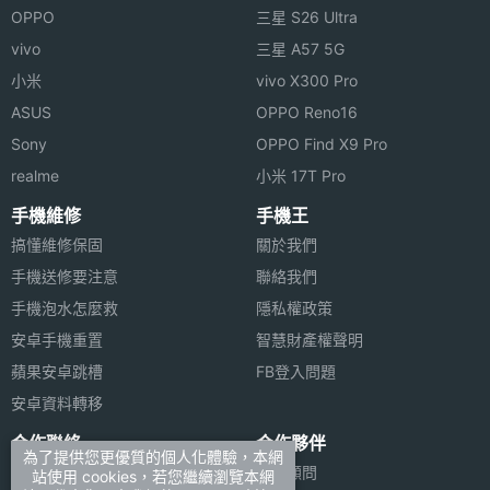
OPPO
三星 S26 Ultra
vivo
三星 A57 5G
小米
vivo X300 Pro
ASUS
OPPO Reno16
Sony
OPPO Find X9 Pro
realme
小米 17T Pro
手機維修
手機王
搞懂維修保固
關於我們
手機送修要注意
聯絡我們
手機泡水怎麼救
隱私權政策
安卓手機重置
智慧財產權聲明
蘋果安卓跳槽
FB登入問題
安卓資料轉移
合作聯絡
合作夥伴
為了提供您更優質的個人化體驗，本網
廣告刊登
法律顧問
站使用 cookies，若您繼續瀏覽本網