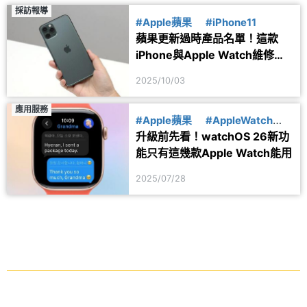
採訪報導
#Apple蘋果
#iPhone11
蘋果更新過時產品名單！這款
iPhone與Apple Watch維修要
趁早
2025/10/03
應用服務
#Apple蘋果
#AppleWatch
升級前先看！watchOS 26新功
#watchOS26
能只有這幾款Apple Watch能用
2025/07/28