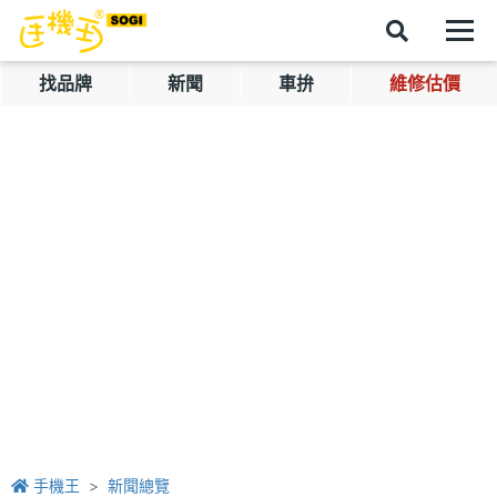
找品牌
新聞
車拚
維修估價
手機王
新聞總覽