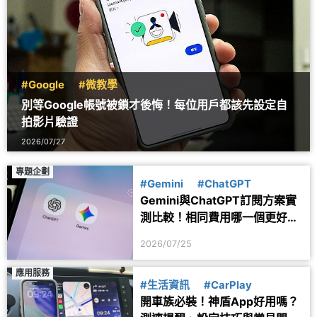
#Google
#微教學
別等Google帳號被鎖才後悔！每位用戶都該先設定自
拍影片驗證
2026/07/27
專題企劃
#Gemini
#ChatGPT
Gemini與ChatGPT訂閱方案實
測比較！相同費用哪一個更好
用？
2026/07/25
應用服務
#生活資訊
#CarPlay
開車族必裝！神盾App好用嗎？