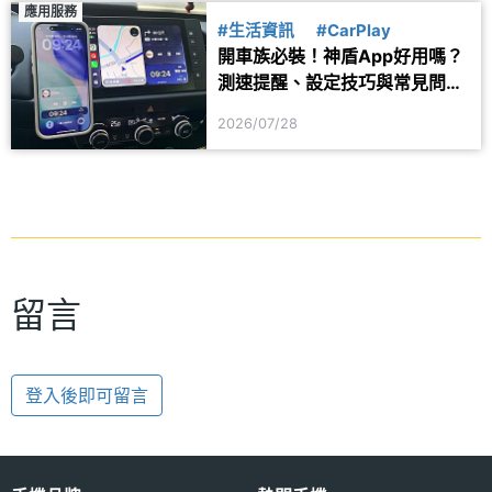
應用服務
#生活資訊
#CarPlay
開車族必裝！神盾App好用嗎？
測速提醒、設定技巧與常見問題
一次看
2026/07/28
留言
登入後即可留言