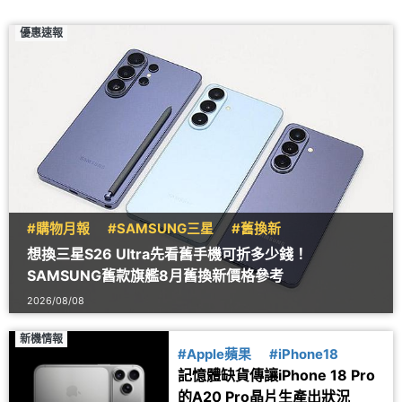
優惠速報
#購物月報
#SAMSUNG三星
#舊換新
想換三星S26 Ultra先看舊手機可折多少錢！
SAMSUNG舊款旗艦8月舊換新價格參考
2026/08/08
新機情報
#Apple蘋果
#iPhone18
記憶體缺貨傳讓iPhone 18 Pro
的A20 Pro晶片生產出狀況