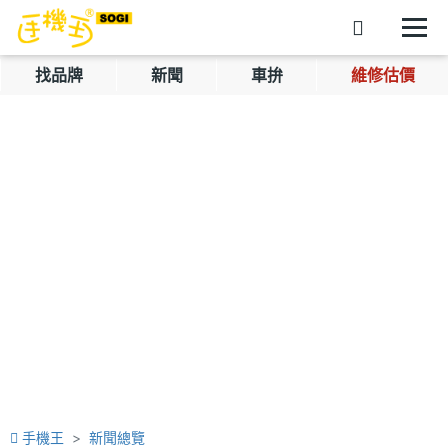
找品牌
新聞
車拚
維修估價
手機王
新聞總覽