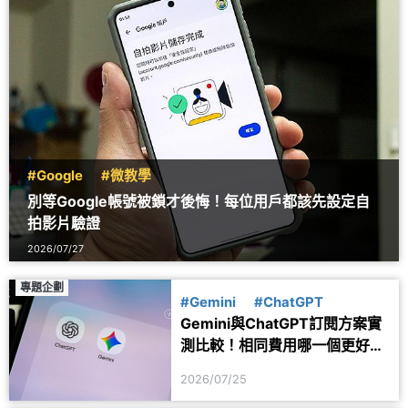
#Google
#微教學
別等Google帳號被鎖才後悔！每位用戶都該先設定自
拍影片驗證
2026/07/27
專題企劃
#Gemini
#ChatGPT
Gemini與ChatGPT訂閱方案實
測比較！相同費用哪一個更好
用？
2026/07/25