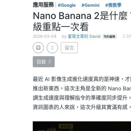
應用服務
|
#Google
#Gemini
#微教學
Nano Banana 2是什麼？G
級重點一次看
2026-03-04
by
愛寫文章的 David
37
特約編輯
留言
目錄
最近 AI 影像生成進化速度真的是神速，
推出新東西。這次主角是全新的 Nano B
調生成速度與理解指令的準確度同步提升
資訊圖表的人來說，這次升級其實滿有感