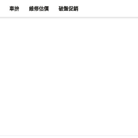
車拚
維修估價
破盤促銷