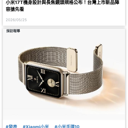
小米17T機身設計與長焦鏡頭規格公布！台灣上市新品陣
容搶先看
2026/05/25
採訪報導
#發表
#Xiaomi小米
#小米手環10