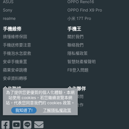
ASUS
OPPO Reno16
Sony
OPPO Find X9 Pro
realme
小米 17T Pro
手機維修
手機王
搞懂維修保固
關於我們
手機送修要注意
聯絡我們
手機泡水怎麼救
隱私權政策
安卓手機重置
智慧財產權聲明
蘋果安卓跳槽
FB登入問題
安卓資料轉移
合作聯絡
合作夥伴
為了提供您更優質的個人化體驗，本網
廣告刊登
法律顧問
站使用 cookies，若您繼續瀏覽本網
站，代表您同意我們的 cookies 政策。
加入商店報價
媒體合作
我知道了!
了解隱私權政策
新聞聯絡