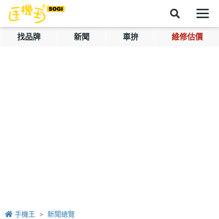
找品牌
新聞
車拚
維修估價
手機王
新聞總覽