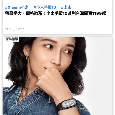
#Xiaomi小米
#小米手環10
#上市
螢幕變大、價格微漲！小米手環10系列台灣開賣1199起
2025/06/27
採訪報導