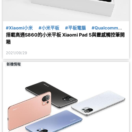
#Xiaomi小米
#小米平板
#平板電腦
#Qualcomm高
搭載高通S860的小米平板 Xiaomi Pad 5與靈感觸控筆開
通
箱
2021/09/29
新機情報