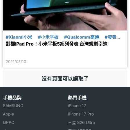
#Xiaomi小米
#小米平板
#Qualcomm高通
#發表
對標iPad Pro！小米平板5系列發表 台灣規劃引進
#平板電腦
2021/08/10
沒有頁面可以讀取了
手機品牌
熱門手機
SAMSUNG
iPhone 17
Apple
iPhone 17 Pro
OPPO
三星 S26 Ultra