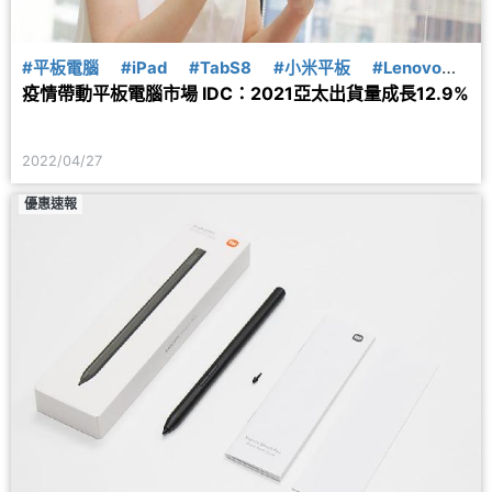
#平板電腦
#iPad
#TabS8
#小米平板
#Lenovo
疫情帶動平板電腦市場 IDC：2021亞太出貨量成長12.9%
#honor
#Apple蘋果
#SAMSUNG三星
#HUAWEI
華為
#聯想
#榮耀
2022/04/27
優惠速報