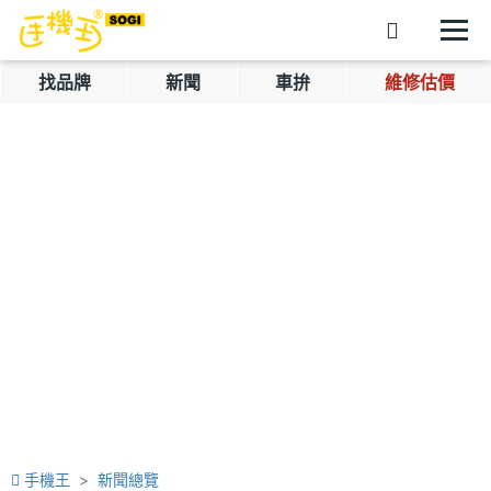
找品牌
新聞
車拚
維修估價
手機王
新聞總覽