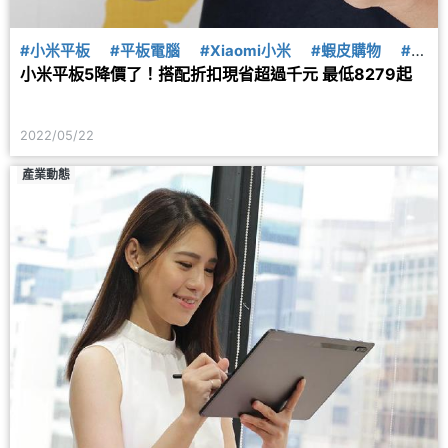
#小米平板
#平板電腦
#Xiaomi小米
#蝦皮購物
#蝦
小米平板5降價了！搭配折扣現省超過千元 最低8279起
皮商城
2022/05/22
產業動態