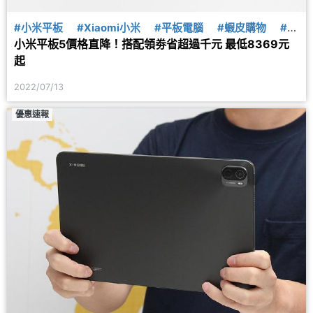
#小米平板
#Xiaomi小米
#平板電腦
#蝦皮購物
#蝦
小米平板5價格直降！搭配領劵省超過千元 最低8369元
皮商城
起
2022/07/13
優惠速報