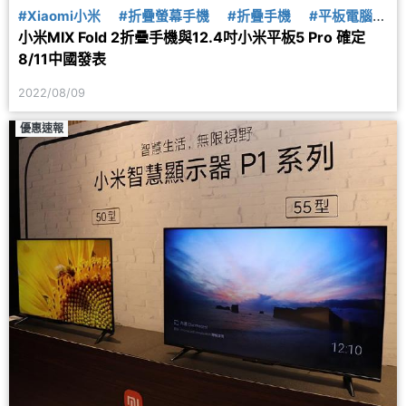
#Xiaomi小米
#折疊螢幕手機
#折疊手機
#平板電腦
小米MIX Fold 2折疊手機與12.4吋小米平板5 Pro 確定
#5G
#5G平板
#小米平板
8/11中國發表
2022/08/09
優惠速報