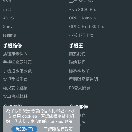
vivo
三星 A57 5G
小米
vivo X300 Pro
ASUS
OPPO Reno16
Sony
OPPO Find X9 Pro
realme
小米 17T Pro
手機維修
手機王
搞懂維修保固
關於我們
手機送修要注意
聯絡我們
手機泡水怎麼救
隱私權政策
安卓手機重置
智慧財產權聲明
蘋果安卓跳槽
FB登入問題
安卓資料轉移
合作聯絡
合作夥伴
為了提供您更優質的個人化體驗，本網
廣告刊登
法律顧問
站使用 cookies，若您繼續瀏覽本網
站，代表您同意我們的 cookies 政策。
加入商店報價
媒體合作
我知道了!
了解隱私權政策
新聞聯絡