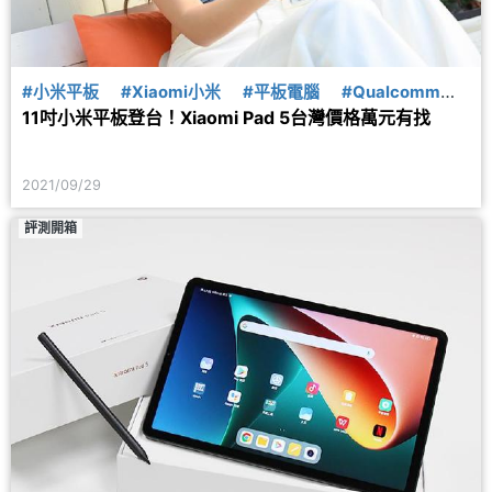
#小米平板
#Xiaomi小米
#平板電腦
#Qualcomm高
11吋小米平板登台！Xiaomi Pad 5台灣價格萬元有找
通
#上市
2021/09/29
評測開箱