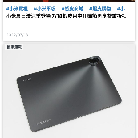
#小米電視
#小米平板
#蝦皮商城
#蝦皮購物
#小米
小米夏日清涼季登場 7/18蝦皮月中狂購節再享雙重折扣
除濕機
2022/07/13
優惠速報