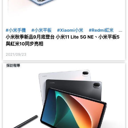
#小米手機
#小米平板
#Xiaomi小米
#Redmi紅米
#
小米秋季新品9月底登台 小米11 Lite 5G NE、小米平板5
紅米手機
#米家
#智慧裝置
#智慧家庭
#手機
與紅米10同步亮相
#5G手機
2021/09/23
採訪報導