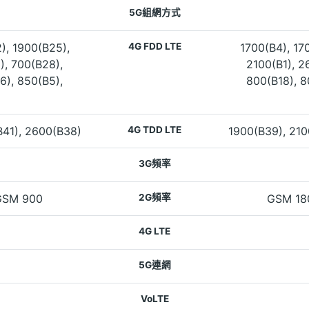
5G組網方式
), 1900(B25),
4G FDD LTE
1700(B4), 17
), 700(B28),
2100(B1), 2
6), 850(B5),
800(B18), 8
B41), 2600(B38)
4G TDD LTE
1900(B39), 210
3G頻率
GSM 900
2G頻率
GSM 18
4G LTE
5G連網
VoLTE