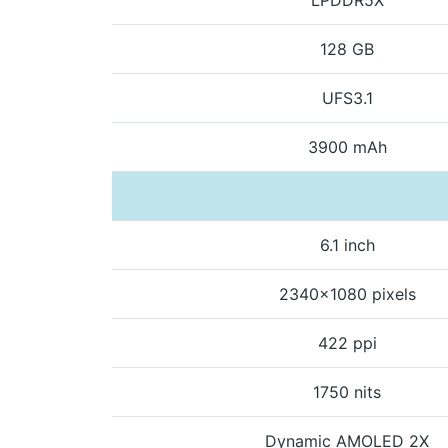
128 GB
UFS3.1
3900 mAh
6.1 inch
2340x1080 pixels
422 ppi
1750 nits
Dynamic AMOLED 2X