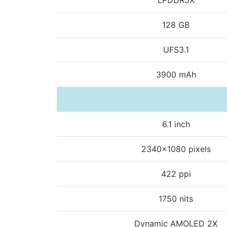
128 GB
UFS3.1
3900 mAh
6.1 inch
2340x1080 pixels
422 ppi
1750 nits
Dynamic AMOLED 2X