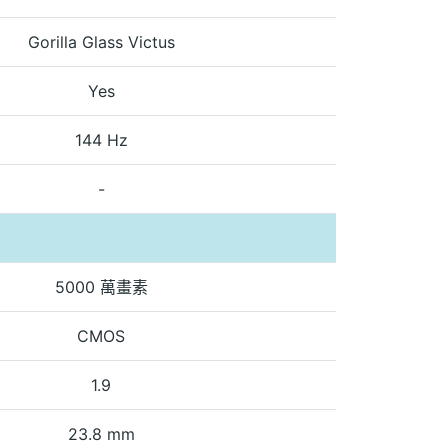
Gorilla Glass Victus
Yes
144 Hz
-
5000 萬畫素
CMOS
1.9
23.8 mm