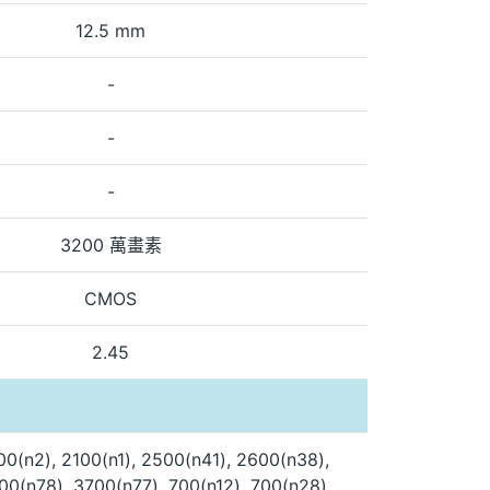
12.5 mm
-
-
-
3200 萬畫素
CMOS
2.45
00(n2), 2100(n1), 2500(n41), 2600(n38),
00(n78), 3700(n77), 700(n12), 700(n28),