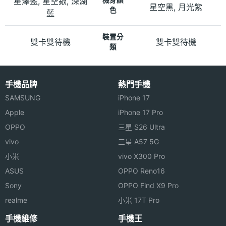
星澤藍, 星空銀, 深湖
星空黑, 月光紫
色
藍
裝置分
雙卡雙待機
雙卡雙待機
類
手機品牌
熱門手機
SAMSUNG
iPhone 17
Apple
iPhone 17 Pro
OPPO
三星 S26 Ultra
vivo
三星 A57 5G
小米
vivo X300 Pro
ASUS
OPPO Reno16
Sony
OPPO Find X9 Pro
realme
小米 17T Pro
手機維修
手機王