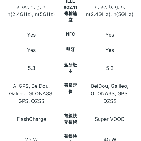
IEEE
a, ac, b, g, n,
a, ac, b, g, n,
802.11
n(2.4GHz), n(5GHz)
傳輸速
n(2.4GHz), n(5GHz)
度
Yes
NFC
Yes
Yes
藍牙
Yes
藍牙版
5.3
5.3
本
A-GPS, BeiDou,
衛星定
BeiDou, Galileo,
位
Galileo, GLONASS,
GLONASS, GPS,
GPS, QZSS
QZSS
有線快
FlashCharge
Super VOOC
充技術
有線快
25 W
45 W