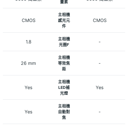
畫素
主相機
CMOS
CMOS
感光元
件
主相機
1.8
-
光圈F
主相機
26 mm
-
等效焦
距
主相機
Yes
Yes
LED補
光燈
主相機
Yes
-
自動對
焦