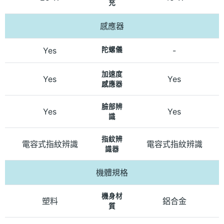
充
感應器
Yes
陀螺儀
-
加速度
Yes
Yes
感應器
臉部辨
Yes
Yes
識
指紋辨
電容式指紋辨識
電容式指紋辨識
識器
機體規格
機身材
塑料
鋁合金
質