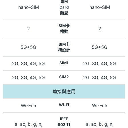
SIM
nano-SIM
nano-SIM
Card
類型
SIM卡
2
2
槽數
SIM卡
5G+5G
5G+5G
槽設計
2G, 3G, 4G, 5G
SIM1
2G, 3G, 4G, 5G
2G, 3G, 4G, 5G
SIM2
2G, 3G, 4G, 5G
連接與應用
Wi-Fi 5
Wi-Fi
Wi-Fi 5
IEEE
a, ac, b, g, n,
a, ac, b, g, n,
802.11