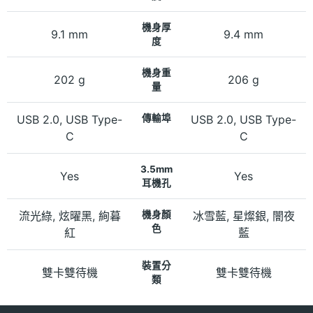
機身厚
9.1 mm
9.4 mm
度
機身重
202 g
206 g
量
USB 2.0, USB Type-
傳輸埠
USB 2.0, USB Type-
C
C
3.5mm
Yes
Yes
耳機孔
流光綠, 炫曜黑, 絢暮
機身顏
冰雪藍, 星燦銀, 闇夜
色
紅
藍
裝置分
雙卡雙待機
雙卡雙待機
類