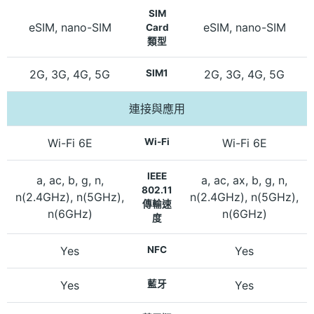
SIM
eSIM, nano-SIM
eSIM, nano-SIM
Card
類型
2G, 3G, 4G, 5G
SIM1
2G, 3G, 4G, 5G
連接與應用
Wi-Fi 6E
Wi-Fi
Wi-Fi 6E
IEEE
a, ac, b, g, n,
a, ac, ax, b, g, n,
802.11
n(2.4GHz), n(5GHz),
n(2.4GHz), n(5GHz),
傳輸速
n(6GHz)
n(6GHz)
度
Yes
NFC
Yes
Yes
藍牙
Yes