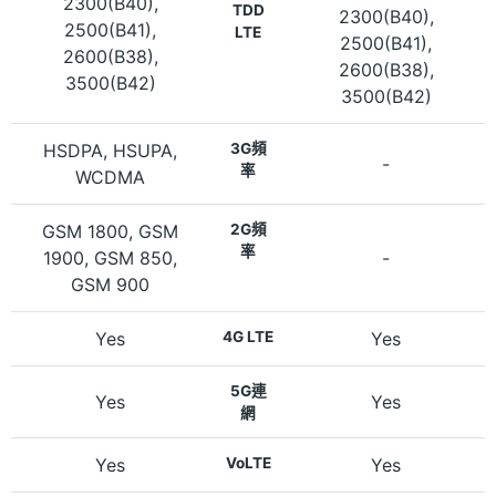
2300(B40),
TDD
2300(B40),
2500(B41),
LTE
2500(B41),
2600(B38),
2600(B38),
3500(B42)
3500(B42)
HSDPA, HSUPA,
3G頻
-
率
WCDMA
GSM 1800, GSM
2G頻
率
1900, GSM 850,
-
GSM 900
Yes
4G LTE
Yes
5G連
Yes
Yes
網
Yes
VoLTE
Yes