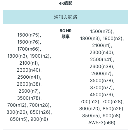
4K錄影
通訊與網路
5G NR
1500(n75),
1500(n75),
頻率
1800(n3), 1900(n2),
1500(n76),
2100(n1),
1700(n66),
2300(n40),
1800(n3), 1900(n2),
2500(n41),
2100(n1),
2600(n38),
2300(n40),
2600(n7),
2500(n41),
3500(n78),
2600(n38),
3700(n77),
2600(n7),
4500(n79),
3500(n78),
700(n12), 700(n28),
700(n12), 700(n28),
800(n20), 850(n26),
800(n20), 850(n26),
850(n5), 900(n8),
850(n5), 900(n8)
AWS-3(n66)