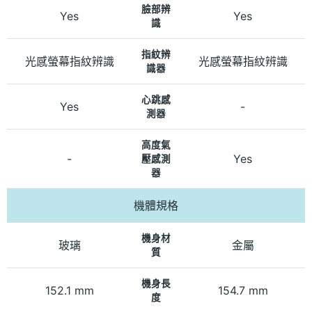
臉部辨
Yes
Yes
識
指紋辨
光感螢幕指紋辨識
光感螢幕指紋辨識
識器
心跳感
Yes
-
測器
高度氣
-
Yes
壓感測
器
機體規格
機身材
玻璃
金屬
質
機身長
152.1 mm
154.7 mm
度