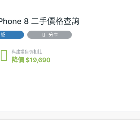
 Phone 8 二手價格查詢
介紹
分享
$16,300
與建議售價相比
降價 $19,690