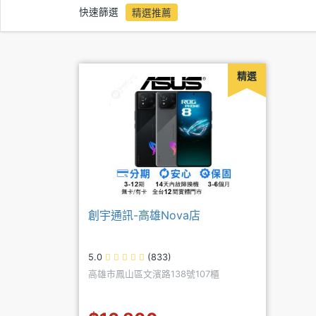
快速篩選
精選推薦
精選
創宇通訊-高雄Nova店
5.0
(833)
高雄市鳳山區文濱路138號107櫃