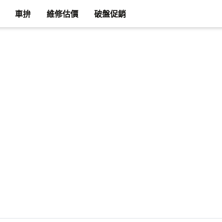
車拚
維修估價
破盤促銷