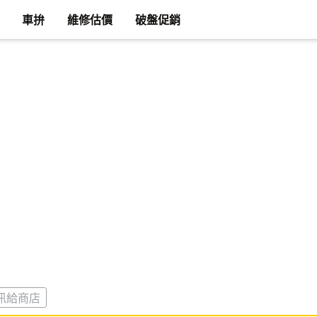
車拚
維修估價
破盤促銷
訊給商店