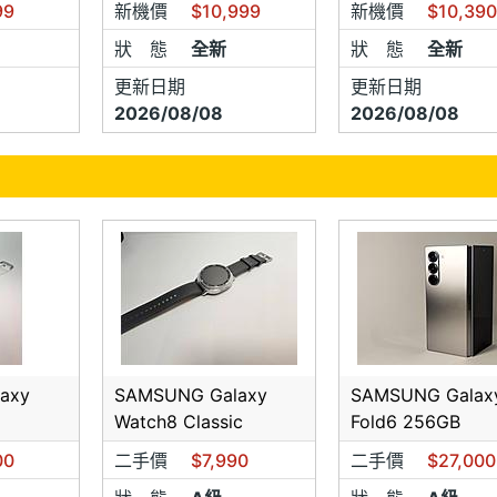
99
新機價
$10,999
新機價
$10,39
詢問前請先主動表明手機王會員身份才可享有網路價格,未事先
買後絕不退差價。★
狀 態
全新
狀 態
全新
詢問前請先主動表明手機王會員身份才可享有網路價格,未事先
更新日期
更新日期
買後絕不退差價。★
2026/08/08
2026/08/08
則請詳閱，如未詳細閱讀，現場門市將保留最後決定權利。如有
axy
SAMSUNG Galaxy
SAMSUNG Galax
Watch8 Classic
Fold6 256GB
00
二手價
$7,990
二手價
$27,000