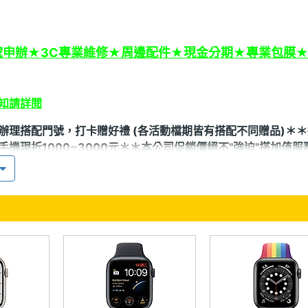
號申辦★3C專業維修★周邊配件★現金分期★專業包膜
知請詳閱
辦理搭配門號，打卡贈好禮 (各活動檔期皆有搭配不同贈品)＊
手機現折1000~3000元＊＊本公司促銷價絕不"強迫"搭加值服
配件＊＊本公司可吸收解約金，歡迎來店(電)詢問辦理＊＊本公
廠公司貨，各個產品一律全新未拆封(非整新品或瑕疪品)＊
物流通快，請電洽或LINE洽詢，如有錯誤，請依照門市現場為主
強迫店家賠錢，可以接受在購買)
公司貨保證比直營特約門市更便宜，歡迎比價＊＊歡迎來店舊機
店(電)請表明為比價王網友＊如果沒有表明，不接受買貴退差價
開揭露訊息在購買。謝謝!
網路上的價格是 "現金 最低價"