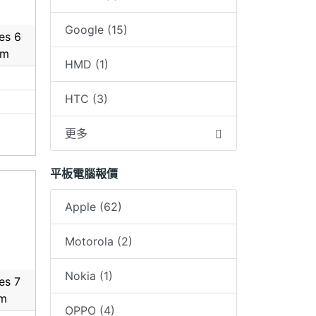
自行下
Google (15)
es 6
價格都
mm
HMD (1)
再下訂)
HTC (3)
叉路口
機王超
更多
中＊＊
8＊＊歡迎
，可以得
平板電腦報價
保護
Apple (62)
無誤後
協助新
Motorola (2)
Nokia (1)
es 7
表明網
mm
OPPO (4)