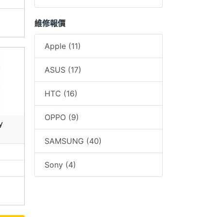
維修報價
Apple (11)
ASUS (17)
HTC (16)
OPPO (9)
y
SAMSUNG (40)
0
Sony (4)