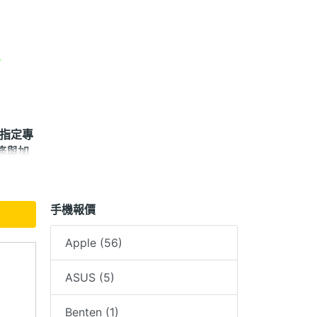
★
＊指定專
務與加
司產品
手機報價
換新機
Apple (56)
，請詳
ASUS (5)
Benten (1)