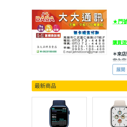
★門
購買須
＊來店
案內容
購任何
展開
保證原
現場貨
最新商品
(請勿
＊原廠
＊＊
來
閱此公
＊ 此