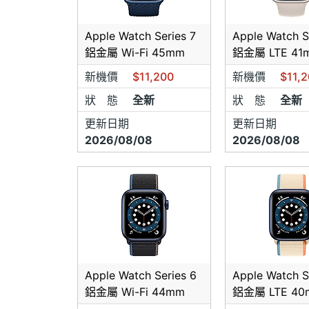
※※※
標者不
Apple Watch Series 7
Apple Watch S
※※※
鋁金屬 Wi-Fi 45mm
鋁金屬 LTE 41
要以現
※※※
新機價
$11,200
新機價
$11,
狀 態
全新
狀 態
全新
＊來店
＊＊梅
更新日期
更新日期
人氣評
2026/08/08
2026/08/08
歡迎加入
加入粉
到最新
貼、包
即完成
品(單
【全年無
★門號
Apple Watch Series 6
Apple Watch S
★網友
鋁金屬 Wi-Fi 44mm
鋁金屬 LTE 40
友,購