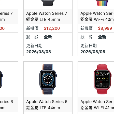
※※※購買前請先詢問是否有貨，若無來店付款訂金或匯款訂金，
接受此訂單，造成不便敬請見諒，謝謝。
eries 7
Apple Watch Series 7
Apple Watch Seri
※※※手機價格及顏色會隨著進貨價格不同而波動，所以部份手機
mm
鋁金屬 LTE 45mm
鋁金屬 Wi-Fi 40
場價格為主，謝謝。
※※※凡下訂完成與店家確認後.就無法再更換其他型號(請確認後
200
新機價
$12,200
新機價
$8,999
狀 態
全新
狀 態
全新
請先閱讀店舖資訊與商品說明＊＊本店位於仁雄路與八德南路交
家村排骨飯隔壁第一家, 指名"大大通訊-仁雄店"＊＊本公司為手
更新日期
更新日期
價冠軍店家＊ ＊各大廠牌全系列手機、平板電腦、3C現貨供應
2026/08/08
2026/08/08
本公司的Line→ID:073724488，Line電話:098518848
絲團→
https://www.facebook.com/DaDaTongXun?ref=hl
資訊喔＊＊各廠牌手機及原廠副廠配件均有販售＊＊手機維修、
膜皆有服務＊＊拆封視同購買，無七天鑑賞期之服務，當場確認
交易＊＊如遇產品之故障，全完整盒裝無問題七天內會送回原廠
手機)換貨＊(無法當場更換，可以接受再購買商品)
休】07-3724488【營業時間】09:00~22:00
申辦★3C維修★周邊配件★現金分期★專業包膜★
eries 6
Apple Watch Series 6
Apple Watch Seri
詢問前請先主動表明手機王會員身份才可享有網路價格,未事先
mm
鋁金屬 LTE 44mm
鋁金屬 Wi-Fi 41
買後絕不退差價。★