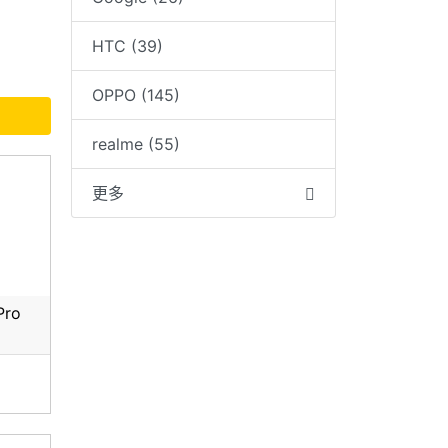
HTC (39)
OPPO (145)
realme (55)
更多
Pro