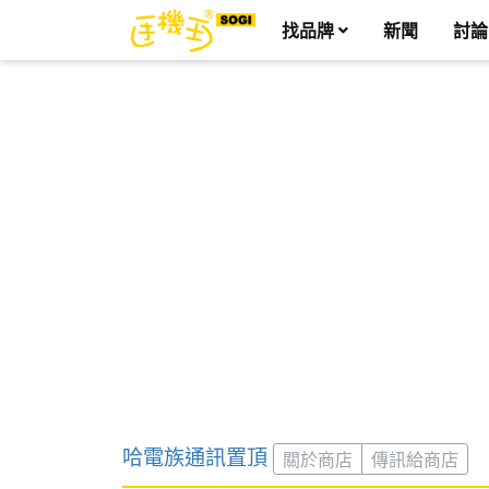
找品牌
新聞
討論
哈電族通訊置頂
關於商店
傳訊給商店