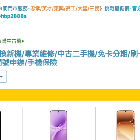
6間門市服務-
忠孝/英才/東興/高工/大里/三民
》
挑戰最低價-
官
@hbp2888s
收購中古機♦
換新機/專業維修/中古二手機/免卡分期/刷
門號申辦/手機保險