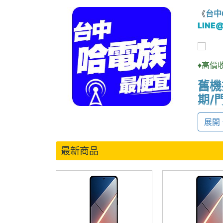
《
台中
LINE
♦高價
舊機
期/
展開
最新商品