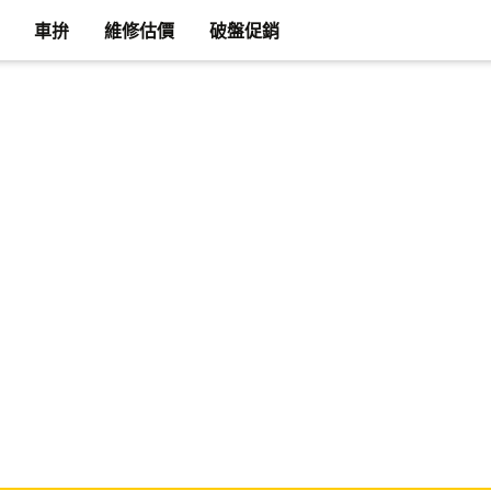
車拚
維修估價
破盤促銷