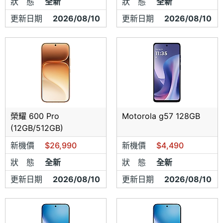
狀 態
全新
狀 態
全新
❤️
部分機型會需要先來付訂金，再請網友們配合
更新日期
2026/08/10
更新日期
2026/08/10
❤️
請來電(店)網友們一定表明手機王網友身分，否則一律依
現場報價為主
❤️
本店所有機型皆為全新未開封公司貨
⭐
手機市場偶有缺貨狀況，如需等候敬請見諒
⭐
榮耀 600 Pro
Motorola g57 128GB
(12GB/512GB)
新機價
$26,990
新機價
$4,490
狀 態
全新
狀 態
全新
更新日期
2026/08/10
更新日期
2026/08/10