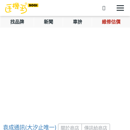
找品牌
新聞
車拚
維修估價
袁成通訊(大汐止唯一)
關於商店
傳訊給商店