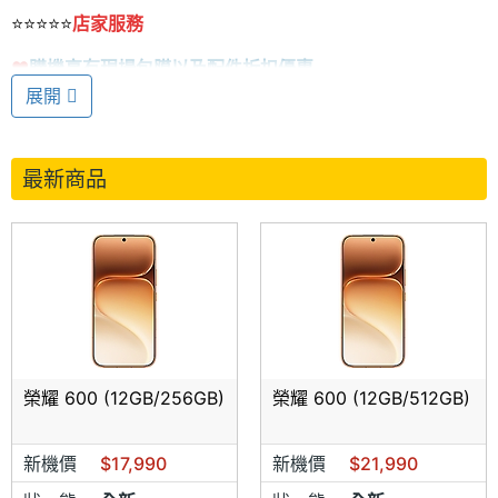
⭐
⭐
⭐
⭐
⭐
店家服務
❤️
購機享有現場包膜以及配件折扣優惠
展開
❤️
免費手機設定/資料轉移/帳號設定/手機健檢/疑難排解 。
【義務服務項目，將心比心，請
自備帳號密碼，重要！】
最新商品
❤️
提供
舊機換新機優惠
，高價回估您的中古機，
讓您輕鬆入
手新手機
❤️
店家購買手機保固內免費"送修"代理商
搭配門號再享高額折扣
，
新辦/可攜/續約
皆可申辦，
讓您花得
更少擁有更多!!!!
⭐
⭐
⭐
⭐⭐
購買須知
榮耀 600 (12GB/256GB)
榮耀 600 (12GB/512GB)
❤️
報價皆為現金特惠價
新機價
$17,990
新機價
$21,990
❤️
請先來電洽詢是否有貨，以避免您白跑一趟