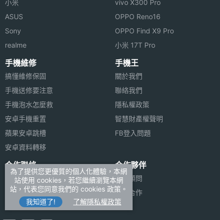
小米
vivo X300 Pro
ASUS
OPPO Reno16
Sony
OPPO Find X9 Pro
realme
小米 17T Pro
手機維修
手機王
搞懂維修保固
關於我們
手機送修要注意
聯絡我們
手機泡水怎麼救
隱私權政策
安卓手機重置
智慧財產權聲明
蘋果安卓跳槽
FB登入問題
安卓資料轉移
合作聯絡
合作夥伴
為了提供您更優質的個人化體驗，本網
廣告刊登
法律顧問
站使用 cookies，若您繼續瀏覽本網
站，代表您同意我們的 cookies 政策。
加入商店報價
媒體合作
我知道了!
了解隱私權政策
新聞聯絡