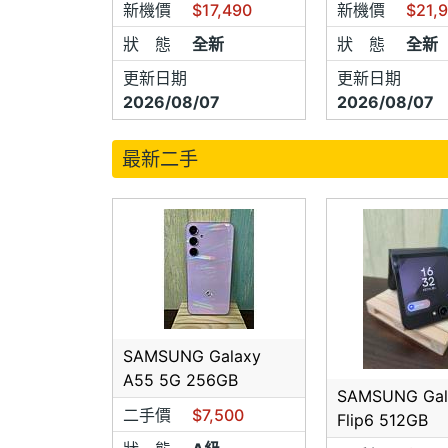
價。
新機價
$17,490
新機價
$21,
狀 態
全新
狀 態
全新
【購買
更新日期
更新日期
本店為
2026/08/07
2026/08/07
故無試
本賣場
最新二手
物品，
賣場中
代理商
買。
拆封後
【新品
SAMSUNG Galaxy
A55 5G 256GB
新品不
SAMSUNG Gal
換．僅
二手價
$7,500
Flip6 512GB
軟體當