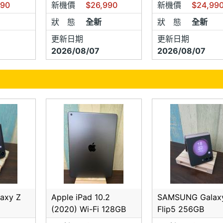
990
新機價
$26,990
新機價
$24,99
狀 態
全新
狀 態
全新
注意事項】
更新日期
更新日期
實體店面，非消保法所規範之特種買賣(如電視/網路購物…)販
2026/08/07
2026/08/07
用鑑賞期之適用，除商品瑕疵外，一經售出，恕不退換貨及換色
盒裝全新商品由於皆為全新未拆，賣家未能一一告知商品功能及
若告知上訊息有誤，皆依原廠出廠時所公告為主。
的盒裝新機，皆有公司保固(如聯強、神腦、震旦、全虹、東訊
)為原廠公司貨，且未拆封…絕非來路不明的水貨或贓機，可以
的手機如同中古手機！！若要換貨將以中古價回收！！
不良換貨說明】
良請將商品送回本店更換，保留完整配件、說明書與包裝外盒即
axy Z
Apple iPad 10.2
SAMSUNG Galax
更換同款同色主機及外盒
(2020) Wi-Fi 128GB
Flip5 256GB
機問題不屬於新品不良，僅軟體升級。