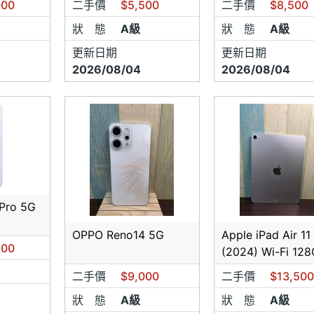
000
二手價
$5,500
二手價
$8,500
良定義：
狀 態
A級
狀 態
A級
更新日期
更新日期
為損壞(例：摔傷、螢幕破裂或入水受潮…等等)。
2026/08/04
2026/08/04
外觀需無刮傷(如有刮傷一律皆採用維修方式處理)。
七日以上，發生故障情形以維修方式處理
良更換時，需經代理商判斷是否更換，每間代理商的更換良品速
同約5日至14日，本店不提供現場換貨及代用手機，造成不便之
LE商品系列無七日內新品不良換貨~所有更換需自行至各大電信業
Pro 5G
更換主體(外盒及配件不更換亦不提供7日新品換貨及7日鑑賞期
OPPO Reno14 5G
Apple iPad Air 11
意請勿前往購買
500
(2024) Wi-Fi 12
le(手機及平版電腦)商品均無7日內新品不良整盒換新~保固內均
二手價
$9,000
二手價
$13,50
~
狀 態
A級
狀 態
A級