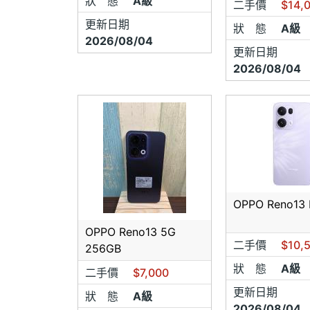
狀 態
A級
二手價
$14,
更新日期
新品不
狀 態
A級
2026/08/04
更新日期
●無人
2026/08/04
●手機
●超過
新品不
數皆不
諒。
APP
OPPO Reno13 
換，僅
OPPO Reno13 5G
如不同
二手價
$10,
256GB
狀 態
A級
App
二手價
$7,000
一支~
更新日期
狀 態
A級
2026/08/04