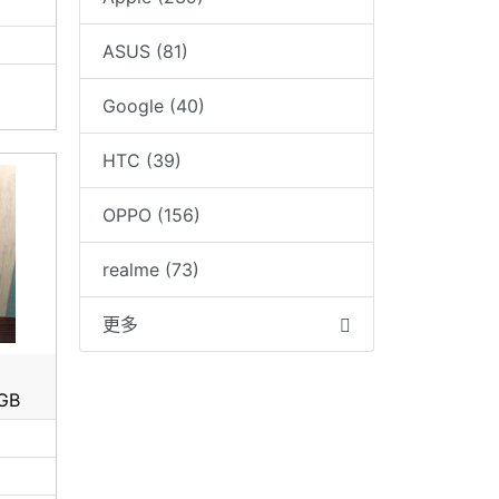
ASUS (81)
Google (40)
HTC (39)
OPPO (156)
度及天
處請見
realme (73)
者更
更多
~
8GB
為一支換
0