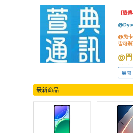
【遠傳
@
Dy
@
免卡
皆可辦
@門
約金
展開
@高
最新商品
@凡可
@來店
@
來店
唷