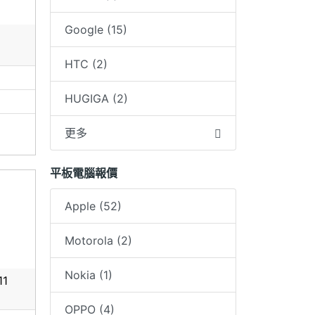
申辦日)
Google (15)
(含門
HTC (2)
理表示
0
題需自行
HUGIGA (2)
更多
報價為準
平板電腦報價
Apple (52)
請勿前
Motorola (2)
店無刷
Nokia (1)
11
求退差
OPPO (4)