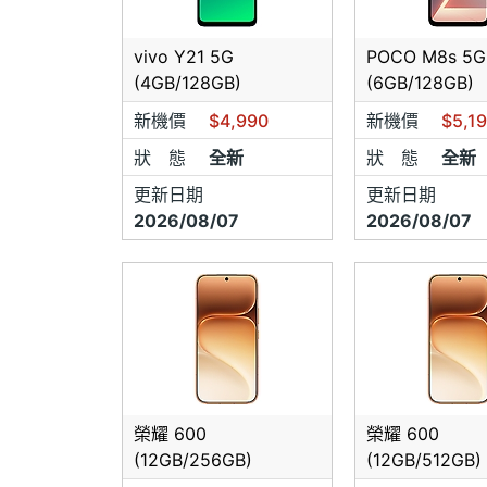
@新辦
前3個
vivo Y21 5G
POCO M8s 5G
號移轉
(4GB/128GB)
(6GB/128GB)
新機價
$4,990
新機價
@
$5,1
本人
您已清
狀 態
全新
狀 態
全新
至電信
更新日期
更新日期
｛網友
2026/08/07
2026/08/07
來店或
並無售
來店前
往購買,
所有報
卡
榮耀 600
榮耀 600
(12GB/256GB)
(12GB/512GB)
3C產