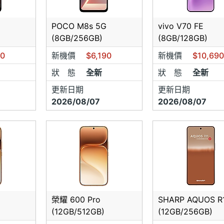
或移轉門號至遠傳(和信)或台哥大(東信、泛亞)~於門號開通日(
月及後6個月不得有退租紀錄,台灣之星前後1個月不得有退租紀錄
POCO M8s 5G
vivo V70 FE
至其它業者紀錄)才可申辦
(8GB/256GB)
(8GB/128GB)
90
及代辦人需自行確認電信業者4G上網訊號/收訊後、如至門市辦
新機價
$6,190
新機價
$10,69
楚收訊狀況、本門市不負責所在地收訊問題、如遇上網/收訊問
狀 態
全新
狀 態
全新
業者付違約金解約
更新日期
更新日期
請詳閱｝
2026/08/07
2026/08/07
來電請務必主動告知sogi手機王網友身分、若未告知均以現場
後退差價
請先來電確認貨源狀況、請詳閱7日內新品換貨原則、如不同意
謝謝!!
價為方便報價均為現金未稅價，若要含稅開發票為報價5%，本
榮耀 600 Pro
SHARP AQUOS R
(12GB/512GB)
(12GB/256GB)
品成本波動變化大，報價均以申辦日詢問及標題為準，無事後要