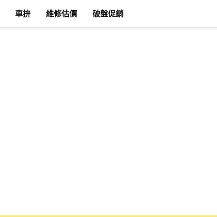
車拚
維修估價
破盤促銷