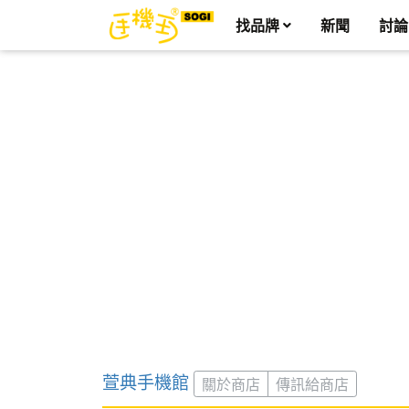
找品牌
新聞
討論
萱典手機館
關於商店
傳訊給商店