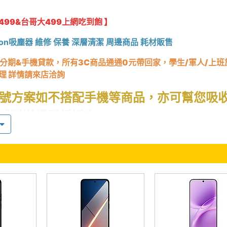
499&台哥大499上網吃到飽 】
son吸塵器 維修 保養 深層清潔 周邊商品 耗材販售
分期&手機貸款
，所有3C商品通通0元帶回家
，學生/軍人/上班
理 詳情請來店洽詢
號方案如不搭配手機等商品，亦可幫您吸
或贈送帳單折抵金
價回收中古機及全新機
攜或新辦門號即加贈"9H鋼化玻璃貼" (限手機類)
前請先確認是否有貨
請表明為手機王網友才能有此優惠價唷！也請勿打擾現場客人喔