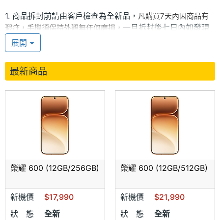
1. 商品拆封前請由客戶檢查為全新品，
凡購買7天內因商品有
一旦拆封後七日內如發現
瑕疵，手機須保持外觀無任何磨損，
新品不良或瑕疵，並無現場更換新機，會送回原廠後，由原
展開
廠判定是否符合更換新機，如原廠判定軟體問題，則會以更
新軟體或重灌軟體為主
最新商品
2. 本店為"實體店家"
無7天鑑賞
故不接受消保法第19條規範，
期,不接受不會使用或操作,外觀不滿意 之類的理由來退換
貨，請在購買或訂貨前確定好您要的機型。
3.貨物既出恕不接受買家因任何因素要求更換其他同款,不同機型
或更換顏色.故拆封後遇新品不良送回原廠 (不含週六、日，約需7
天),不得要求門市立即提供現場換貨、取消交易或其他賠償.
榮耀 600 (12GB/256GB)
榮耀 600 (12GB/512GB)
歡迎來電洽詢,來電請表明手機王網友即有網路優惠價、未
4.
表示網友者店家報價無法享有網路價
新機價
$17,990
新機價
$21,990
狀 態
全新
狀 態
全新