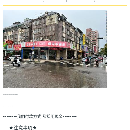
請主動告知店家是"手機王網友"，若詢價前不主動表明是網友身份，則一律皆以"現場報價為主"事後不退差價請網友注意
東興24738298十甲22127179北平22311116中科24610058 興安22471998
--------我們付款方式 都採用現金--------
★注意事項★