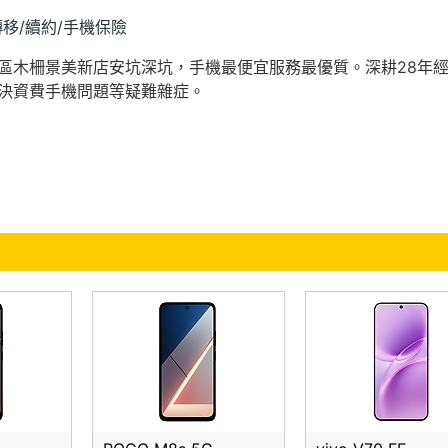
轉移/續約/手機保險
區木柵景美新店安坑深坑，手機最便宜服務最優質。深耕28年
決資費手機問題等疑難雜症。