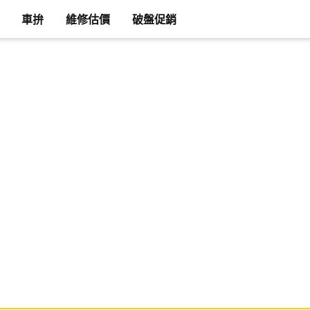
車拚
維修估價
破盤促銷