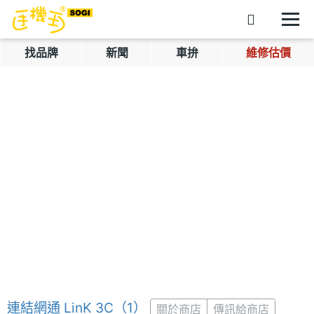
找品牌
新聞
車拚
維修估價
連結網通 LinK 3C（1）
關於商店
傳訊給商店