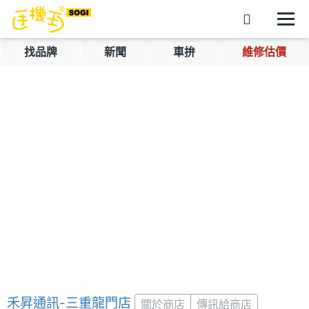
找品牌
新聞
車拚
維修估價
禾昇通訊-三重龍門店
關於商店
傳訊給商店