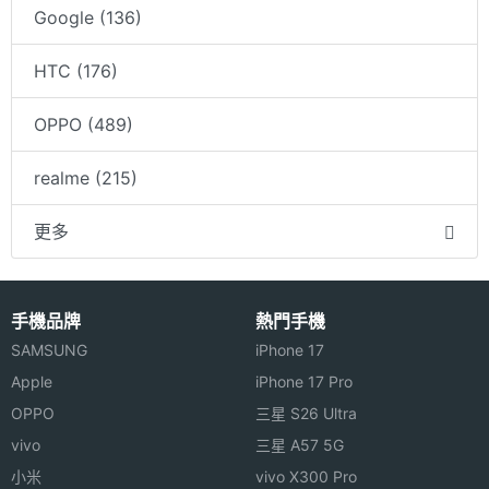
Google (136)
HTC (176)
OPPO (489)
realme (215)
更多
手機品牌
熱門手機
SAMSUNG
iPhone 17
Apple
iPhone 17 Pro
OPPO
三星 S26 Ultra
vivo
三星 A57 5G
小米
vivo X300 Pro