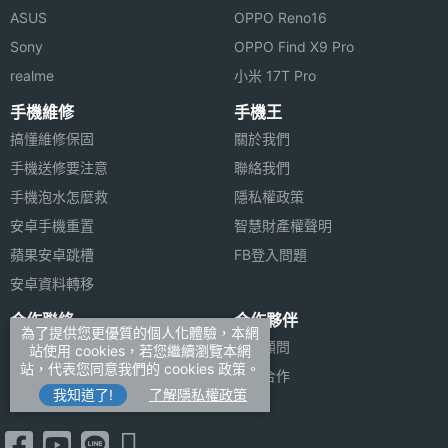
ASUS
OPPO Reno16
Sony
OPPO Find X9 Pro
realme
小米 17T Pro
手機維修
手機王
搞懂維修保固
關於我們
手機送修要注意
聯絡我們
手機泡水怎麼救
隱私權政策
安卓手機重置
智慧財產權聲明
蘋果安卓跳槽
FB登入問題
安卓資料轉移
合作聯絡
合作夥伴
為了提供您更優質的個人化體驗，本網
廣告刊登
法律顧問
站使用 cookies，若您繼續瀏覽本網
站，代表您同意我們的 cookies 政策。
加入商店報價
媒體合作
我知道了!
了解隱私權政策
新聞聯絡