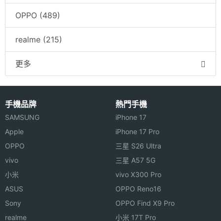
OPPO (489)
realme (215)
更多
手機品牌
熱門手機
SAMSUNG
iPhone 17
Apple
iPhone 17 Pro
OPPO
三星 S26 Ultra
vivo
三星 A57 5G
小米
vivo X300 Pro
ASUS
OPPO Reno16
Sony
OPPO Find X9 Pro
realme
小米 17T Pro