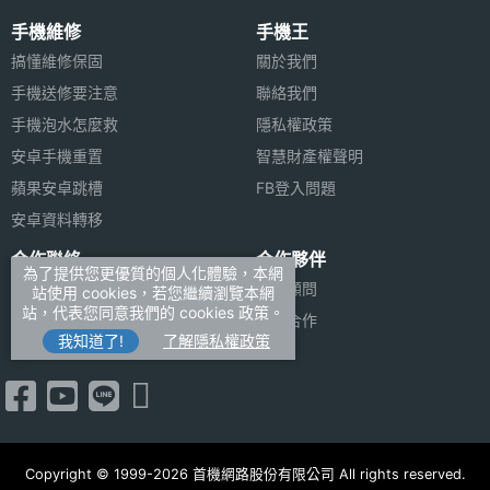
手機維修
手機王
搞懂維修保固
關於我們
手機送修要注意
聯絡我們
手機泡水怎麼救
隱私權政策
安卓手機重置
智慧財產權聲明
蘋果安卓跳槽
FB登入問題
安卓資料轉移
合作聯絡
合作夥伴
為了提供您更優質的個人化體驗，本網
廣告刊登
法律顧問
站使用 cookies，若您繼續瀏覽本網
站，代表您同意我們的 cookies 政策。
加入商店報價
媒體合作
我知道了!
了解隱私權政策
新聞聯絡
Copyright © 1999-2026 首機網路股份有限公司 All rights reserved.