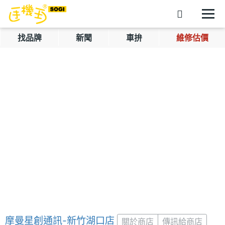
找品牌
新聞
車拚
維修估價
摩曼星創通訊-新竹湖口店
關於商店
傳訊給商店