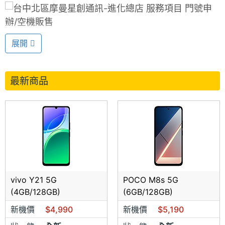
無卡分期(各類3C產品..皆可申辦)
展開
最新商品
專業維修
空機買賣、中古機買賣(各品牌手機販售、收購)
vivo Y21 5G
POCO M8s 5G
手機精緻包膜
(4GB/128GB)
(6GB/128GB)
新機價
$4,990
新機價
$5,190