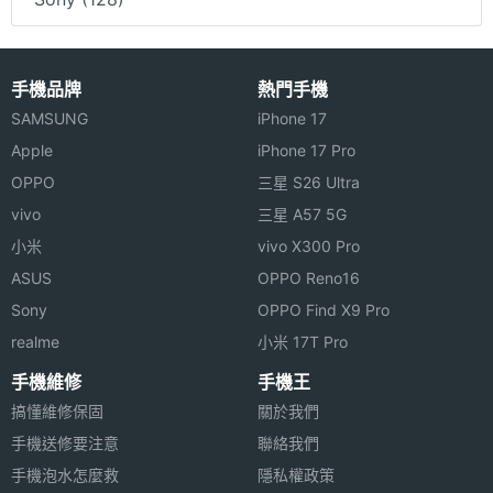
手機品牌
熱門手機
SAMSUNG
iPhone 17
Apple
iPhone 17 Pro
OPPO
三星 S26 Ultra
vivo
三星 A57 5G
小米
vivo X300 Pro
ASUS
OPPO Reno16
Sony
OPPO Find X9 Pro
realme
小米 17T Pro
手機維修
手機王
搞懂維修保固
關於我們
手機送修要注意
聯絡我們
手機泡水怎麼救
隱私權政策