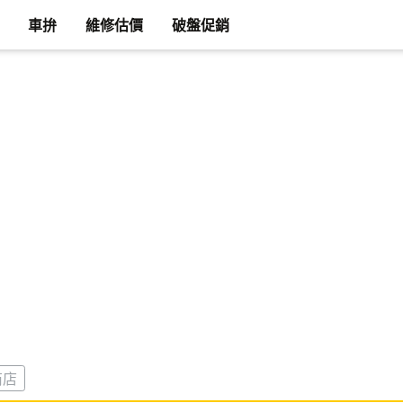
車拚
維修估價
破盤促銷
商店