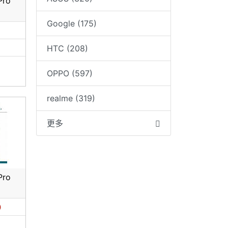
Pro
Google (175)
HTC (208)
OPPO (597)
realme (319)
更多
Pro
0