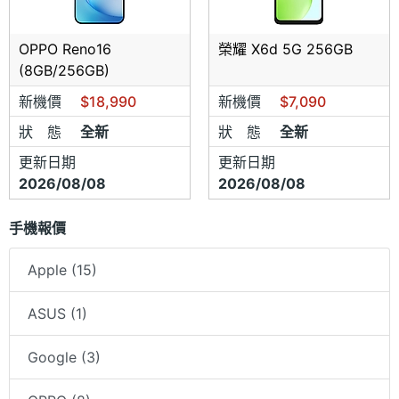
地址：台中市北區錦南街19-11號
台中-西區向上店
OPPO Reno16
榮耀 X6d 5G 256GB
(8GB/256GB)
電話：04-23205299/0980-614778
新機價
$18,990
新機價
$7,090
地址：台中市西區向上路一段370號
狀 態
全新
狀 態
全新
彰化曉陽店
更新日期
更新日期
2026/08/08
2026/08/08
電話：04-7281377/0909-467673
地址：彰化市曉陽路51號
手機報價
Apple (15)
ASUS (1)
Google (3)