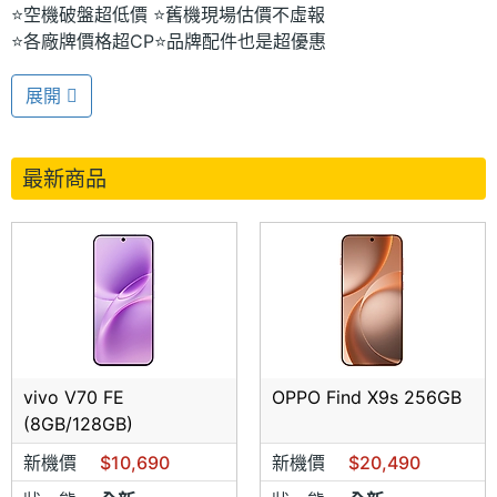
⭐空機破盤超低價
⭐舊機現場估價不虛報
⭐各廠牌價格超CP
⭐品牌配件也是超優惠
✨
報價皆為
現金批發價
，刷卡另有
刷卡優惠價
，或是
無卡分
展開
期
可以提供選擇。
@sd2011
✨建議可以來電洽詢或是加入官方LINE:
，
都可
最新商品
以保留預訂
(
部分商品需要先付訂金
)。
✨
手機皆須要拆封連網檢查，離店後恕不負責喔。
在向東購買，全省向東皆可以為您服務，讓在向東購物的
您，方便安心有保障。
台北萬隆店
電話：02-89313016/0983-884158
vivo V70 FE
OPPO Find X9s 256GB
(8GB/128GB)
地址：台北市文山區羅斯福路五段206-3號
新機價
$10,690
新機價
$20,490
台北南港店