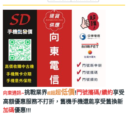
低價
挑戰業界
超
!
門號攜碼/續約
享受
向東通訊~
超
超
高額優惠服務不打折，舊機手機還能享受舊換新
加碼
優惠!!!