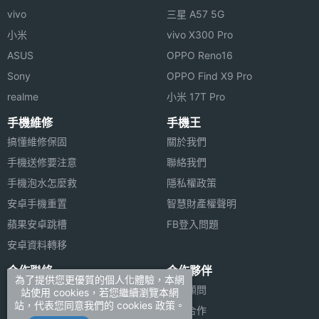
vivo
三星 A57 5G
小米
vivo X300 Pro
ASUS
OPPO Reno16
Sony
OPPO Find X9 Pro
realme
小米 17T Pro
手機維修
手機王
搞懂維修保固
關於我們
手機送修要注意
聯絡我們
手機泡水怎麼救
隱私權政策
安卓手機重置
智慧財產權聲明
蘋果安卓跳槽
FB登入問題
安卓資料轉移
合作聯絡
合作夥伴
為了提供您更優質的個人化體驗，本網
廣告刊登
法律顧問
站使用 cookies，若您繼續瀏覽本網
站，代表您同意我們的 cookies 政策。
加入商店報價
媒體合作