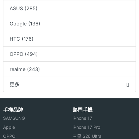
ASUS (285)
Google (136)
HTC (176)
OPPO (494)
realme (243)
更多
手機品牌
熱門手機
SAMSUNG
iPhone 17
Apple
iPhone 17 Pro
OPPO
三星 S26 Ultra