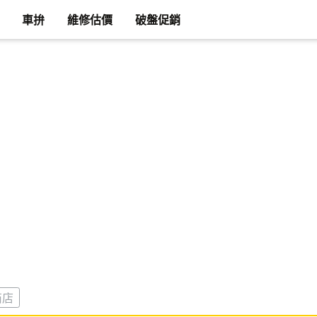
車拚
維修估價
破盤促銷
商店