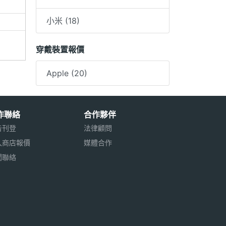
0
小米 (18)
穿戴裝置報價
Apple (20)
作聯絡
合作夥伴
告刊登
法律顧問
入商店報價
媒體合作
聞聯絡