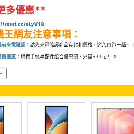
更多優惠*
*
://reurl.cc/eLyV1Q
機王網友注意事項：
提前來電確認
：請先來電確認商品存貨和價格，避免白跑一趟。 
購機優惠
：購買手機享配件組合優惠價，只需599元！ 📱
商品品質
：全店商品均為原廠公司貨，品質有保證。 🌟
付款方式
：部分機型可能需支付訂金，刷卡另有優惠價。 💳
分期付款
：無信用卡也可分期付款，詳情請來電洽詢。 🔄
保險服務
：加購保險（行動裝置險），保護您的設備。 🛡️
店內公告
：請表明是手機王網友，享受網友優惠，請輕聲以免影響其
售後服務
：購買當場確認完畢視為新機，新品不良送原廠判定。 🛠