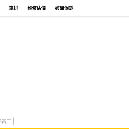
車拚
維修估價
破盤促銷
給商店