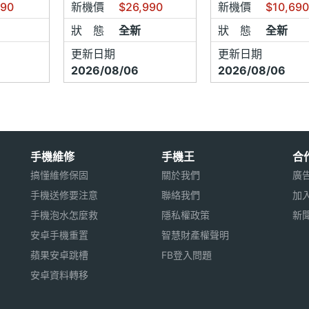
990
新機價
$26,990
新機價
$10,69
狀 態
全新
狀 態
全新
更新日期
更新日期
2026/08/06
2026/08/06
手機維修
手機王
合
搞懂維修保固
關於我們
廣
手機送修要注意
聯絡我們
加
手機泡水怎麼救
隱私權政策
新
安卓手機重置
智慧財產權聲明
蘋果安卓跳槽
FB登入問題
安卓資料轉移