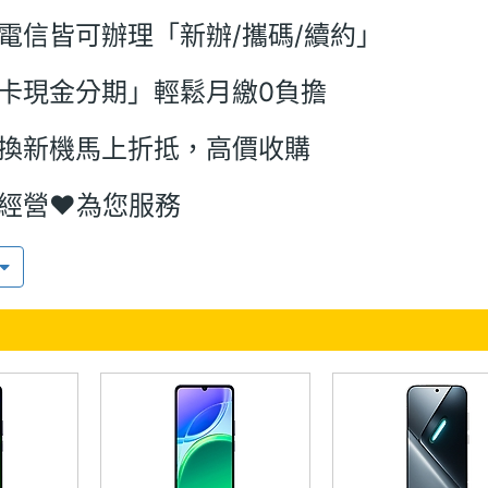
電信皆可辦理「新辦/攜碼/續約」
卡現金分期」輕鬆月繳0負擔
換新機馬上折抵，高價收購
經營♥️為您服務
（電）請主動表明為 手機王網友，才能享
惠價唷～拆機前無主動表明是網友身份，
「門市報價」
網友請輕聲勿影響現場門市銷售
主動告知是手機王網友而造成價差，恕不