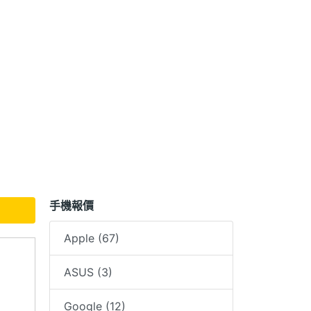
有最
則一
手機報價
Apple (67)
ASUS (3)
退價
Google (12)