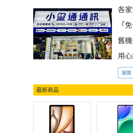
各家
「免
舊機
用心
來店
展開
低優
最新商品
律以
來店
如未