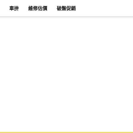
車拚
維修估價
破盤促銷