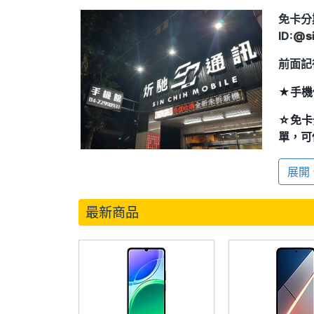
免卡分
ID:
@si
前面記
★手機
☆
免卡
單，
★本商
展開
還在唷
☆
營業
最新商品
晚上21
★營業
賣、各
☆來電