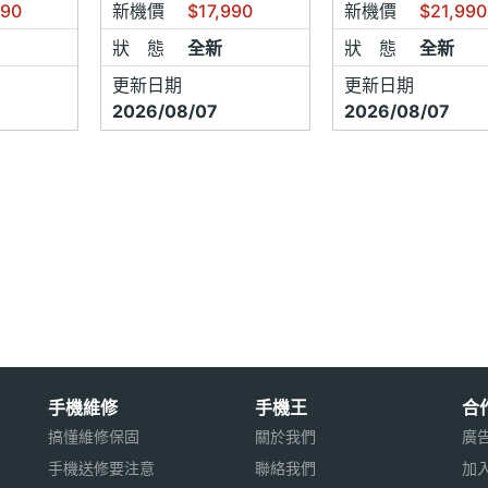
990
新機價
$17,990
新機價
$21,990
良請將商品送回本店更換，保留完整配件、說明書與包裝外盒即
更換同款同色主機及外盒
狀 態
全新
狀 態
全新
更新日期
更新日期
機問題不屬於新品不良，僅軟體升級。
2026/08/07
2026/08/07
良定義：
為損壞(例：摔傷、螢幕破裂或入水受潮…等等)。
外觀需無刮傷(如有刮傷一律皆採用維修方式處理)。
七日以上，發生故障情形以維修方式處理
良更換時，都需經代理商判斷是否更換，
理商的更換良品速度及天數皆不同約5日至14日，本店不提供現
手機，造成不便之處請見諒。
手機維修
手機王
合
LE商品系列皆無七日新品不良換貨，所有更換需自行或我們幫您
搞懂維修保固
關於我們
廣
商更換，
手機送修要注意
聯絡我們
加