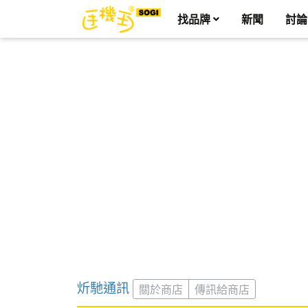
找品牌
新聞
討論
炘馳通訊
關於商店
傳訊給商店