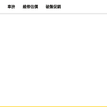
車拚
維修估價
破盤促銷