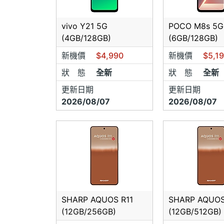
★本店
換貨！
vivo Y21 5G
POCO M8s 5G
(4GB/128GB)
(6GB/128GB)
☆
來店
卡（但
新機價
$4,990
新機價
$5,1
狀 態
全新
狀 態
全新
（網路
門市人
更新日期
更新日期
2026/08/07
2026/08/07
若未告
★若用
必立即
☆以面
年，在
★手機
SHARP AQUOS R11
SHARP AQUOS
(12GB/256GB)
(12GB/512GB)
【新品