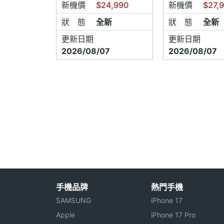
新機價
$24,990
新機價
$27,
新品不
換．僅
狀 態
全新
狀 態
全新
更新日期
更新日期
軟體當
2026/08/07
2026/08/07
新品不
●無人
●手機
●超過
新品不
每間代
及代用
手機品牌
熱門手機
APP
SAMSUNG
iPhone 17
大代理
Apple
iPhone 17 Pro