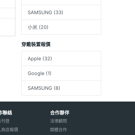
可更
SAMSUNG (33)
小米 (20)
穿戴裝置報價
Apple (32)
Google (1)
SAMSUNG (8)
場換貨
作聯絡
合作夥伴
代送至各
告刊登
法律顧問
入商店報價
媒體合作