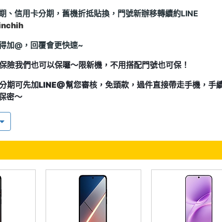
期、信用卡分期，舊機折抵貼換，門號新辦移轉續約
LINE
nchih
得加@，回覆會更快速~
保險我們也可以保囉～限新機，不用搭配門號也可保！
分期可先加LINE@幫您審核，免頭款，過件直接帶走手機，手
可保密～
場二手機有時因賣的速度較快無法即時更新，有需要請先來電詢
！
時間:禮拜一至禮拜五中午12:00~晚上22:00 禮拜六、日:
中午1
:00
項目:各家門號新辦、移轉、續約、手機維修、手機包膜、手機
式手機配件、運動飛鏢
前請先來電詢問是否有現貨，避免白跑一趟囉～