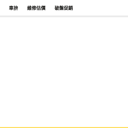
車拚
維修估價
破盤促銷